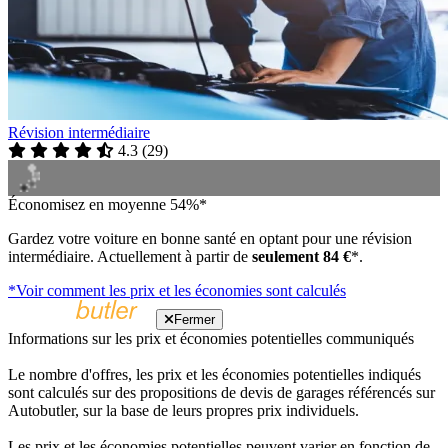
Révision intermédiaire
4.3
(
29
)
Économisez en moyenne 54%*
Gardez votre voiture en bonne santé en optant pour une révision
intermédiaire. Actuellement à partir de
seulement 84 €
*.
*Voir comment les prix et les économies sont calculés
Fermer
Informations sur les prix et économies potentielles communiqués
Le nombre d'offres, les prix et les économies potentielles indiqués
sont calculés sur des propositions de devis de garages référencés sur
Autobutler, sur la base de leurs propres prix individuels.
Les prix et les économies potentielles peuvent varier en fonction de