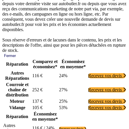
depuis votre dernière visite sur autobutler.fr ou depuis que vous avez
reçu des communications marketing de notre part via, par exemple,
des e-mails, des campagnes en ligne ou hors ligne, etc. Par
conséquent, vous devez créer une nouvelle demande de devis sur
autobutler.fr pour voir les prix et les économies actuellement
disponibles.
Sous réserve d'erreurs et de lacunes dans le contenu, les prix et les
descriptions de l'offre, ainsi que pour les pièces détachées en rupture
de stock.
Fermer
Comparez et
Économisez
Réparation
économisez*
en moyenne*
Autres
116 €
24%
Recevez vos devis
Réparations
Courroie et
chaîne de
252 €
27%
Recevez vos devis
distribution
Moteur
137 €
25%
Recevez vos devis
Vidange
105 €
53%
Recevez vos devis
Économisez
Réparation
en moyenne*
Autres
116 € / 24%
Recevez vos devis