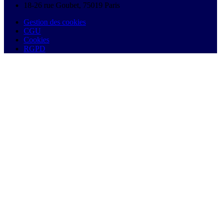
18-26 rue Goubet, 75019 Paris
Gestion des cookies
CGU
Cookies
RGPD