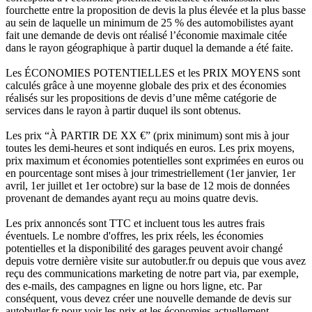
fourchette entre la proposition de devis la plus élevée et la plus basse
au sein de laquelle un minimum de 25 % des automobilistes ayant
fait une demande de devis ont réalisé l’économie maximale citée
dans le rayon géographique à partir duquel la demande a été faite.
Les ÉCONOMIES POTENTIELLES et les PRIX MOYENS sont
calculés grâce à une moyenne globale des prix et des économies
réalisés sur les propositions de devis d’une même catégorie de
services dans le rayon à partir duquel ils sont obtenus.
Les prix “À PARTIR DE XX €” (prix minimum) sont mis à jour
toutes les demi-heures et sont indiqués en euros. Les prix moyens,
prix maximum et économies potentielles sont exprimées en euros ou
en pourcentage sont mises à jour trimestriellement (1er janvier, 1er
avril, 1er juillet et 1er octobre) sur la base de 12 mois de données
provenant de demandes ayant reçu au moins quatre devis.
Les prix annoncés sont TTC et incluent tous les autres frais
éventuels. Le nombre d'offres, les prix réels, les économies
potentielles et la disponibilité des garages peuvent avoir changé
depuis votre dernière visite sur autobutler.fr ou depuis que vous avez
reçu des communications marketing de notre part via, par exemple,
des e-mails, des campagnes en ligne ou hors ligne, etc. Par
conséquent, vous devez créer une nouvelle demande de devis sur
autobutler.fr pour voir les prix et les économies actuellement