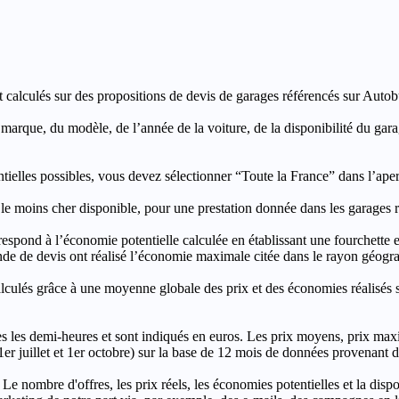
t calculés sur des propositions de devis de garages référencés sur Autobut
a marque, du modèle, de l’année de la voiture, de la disponibilité du ga
entielles possibles, vous devez sélectionner “Toute la France” dans l’ape
moins cher disponible, pour une prestation donnée dans les garages ré
’économie potentielle calculée en établissant une fourchette entre l
e de devis ont réalisé l’économie maximale citée dans le rayon géograp
e à une moyenne globale des prix et des économies réalisés sur le
les demi-heures et sont indiqués en euros. Les prix moyens, prix max
, 1er juillet et 1er octobre) sur la base de 12 mois de données provenan
 Le nombre d'offres, les prix réels, les économies potentielles et la disp