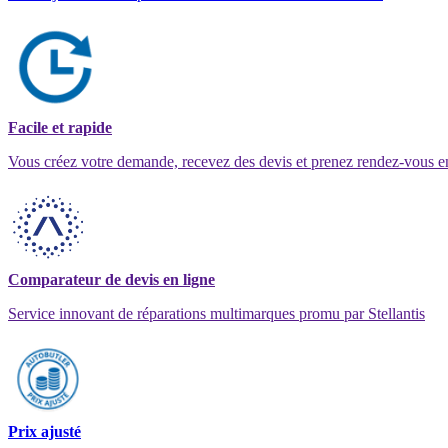
Facile et rapide
Vous créez votre demande, recevez des devis et prenez rendez-vous e
Comparateur de devis en ligne
Service innovant de réparations multimarques promu par Stellantis
Prix ajusté