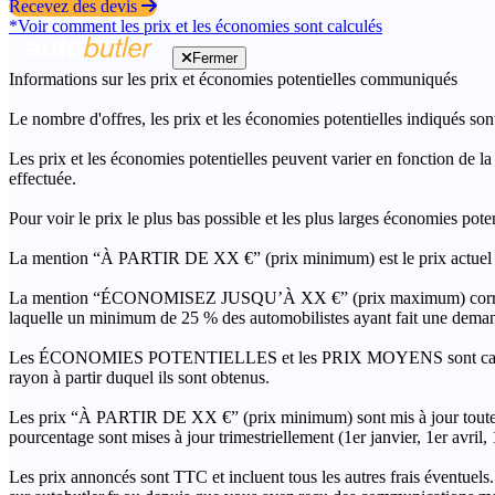
Recevez des devis
*Voir comment les prix et les économies sont calculés
Fermer
Informations sur les prix et économies potentielles communiqués
Le nombre d'offres, les prix et les économies potentielles indiqués son
Les prix et les économies potentielles peuvent varier en fonction de l
effectuée.
Pour voir le prix le plus bas possible et les plus larges économies pot
La mention “À PARTIR DE XX €” (prix minimum) est le prix actuel le 
La mention “ÉCONOMISEZ JUSQU’À XX €” (prix maximum) correspond à l
laquelle un minimum de 25 % des automobilistes ayant fait une demand
Les ÉCONOMIES POTENTIELLES et les PRIX MOYENS sont calculés grâc
rayon à partir duquel ils sont obtenus.
Les prix “À PARTIR DE XX €” (prix minimum) sont mis à jour toutes 
pourcentage sont mises à jour trimestriellement (1er janvier, 1er avril
Les prix annoncés sont TTC et incluent tous les autres frais éventuels.