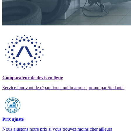
Comparateur de devis en ligne
Service innovant de réparations multimarques promu par Stellantis
Prix ajusté
Nous ajustons notre prix si vous trouvez moins cher ailleurs