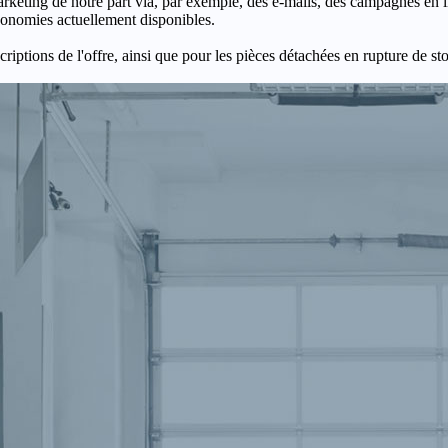
keting de notre part via, par exemple, des e-mails, des campagnes en l
économies actuellement disponibles.
criptions de l'offre, ainsi que pour les pièces détachées en rupture de st