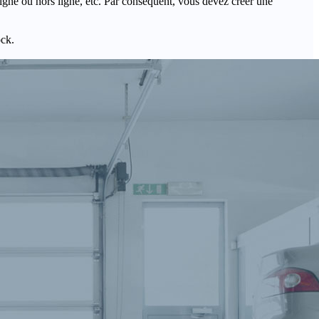
igne ou hors ligne, etc. Par conséquent, vous devez créer une
ock.