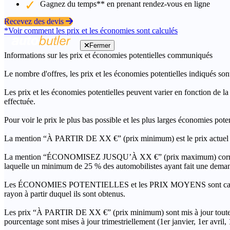
Gagnez du temps** en prenant rendez-vous en ligne
Recevez des devis
*Voir comment les prix et les économies sont calculés
Fermer
Informations sur les prix et économies potentielles communiqués
Le nombre d'offres, les prix et les économies potentielles indiqués son
Les prix et les économies potentielles peuvent varier en fonction de l
effectuée.
Pour voir le prix le plus bas possible et les plus larges économies pot
La mention “À PARTIR DE XX €” (prix minimum) est le prix actuel le 
La mention “ÉCONOMISEZ JUSQU’À XX €” (prix maximum) correspond à l
laquelle un minimum de 25 % des automobilistes ayant fait une demand
Les ÉCONOMIES POTENTIELLES et les PRIX MOYENS sont calculés grâc
rayon à partir duquel ils sont obtenus.
Les prix “À PARTIR DE XX €” (prix minimum) sont mis à jour toutes 
pourcentage sont mises à jour trimestriellement (1er janvier, 1er avril