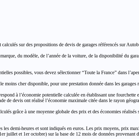
t calculés sur des propositions de devis de garages référencés sur Autobut
a marque, du modèle, de l’année de la voiture, de la disponibilité du ga
entielles possibles, vous devez sélectionner “Toute la France” dans l’ape
moins cher disponible, pour une prestation donnée dans les garages ré
’économie potentielle calculée en établissant une fourchette entre l
e de devis ont réalisé l’économie maximale citée dans le rayon géograp
e à une moyenne globale des prix et des économies réalisés sur le
les demi-heures et sont indiqués en euros. Les prix moyens, prix max
, 1er juillet et 1er octobre) sur la base de 12 mois de données provenan