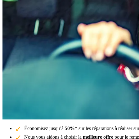
Économisez jusqu’à
50%
* sur les réparations à réaliser 
Nous vous aidons à choisir la
meilleure offre
pour le remp