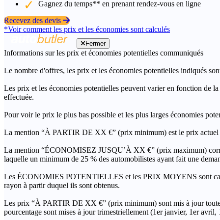
Gagnez du temps** en prenant rendez-vous en ligne
Recevez des devis
*Voir comment les prix et les économies sont calculés
Fermer
Informations sur les prix et économies potentielles communiqués
Le nombre d'offres, les prix et les économies potentielles indiqués son
Les prix et les économies potentielles peuvent varier en fonction de l
effectuée.
Pour voir le prix le plus bas possible et les plus larges économies pot
La mention “À PARTIR DE XX €” (prix minimum) est le prix actuel le 
La mention “ÉCONOMISEZ JUSQU’À XX €” (prix maximum) correspond à l
laquelle un minimum de 25 % des automobilistes ayant fait une demand
Les ÉCONOMIES POTENTIELLES et les PRIX MOYENS sont calculés grâc
rayon à partir duquel ils sont obtenus.
Les prix “À PARTIR DE XX €” (prix minimum) sont mis à jour toutes 
pourcentage sont mises à jour trimestriellement (1er janvier, 1er avril