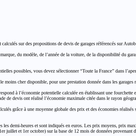
t calculés sur des propositions de devis de garages référencés sur Autobut
a marque, du modèle, de l’année de la voiture, de la disponibilité du ga
entielles possibles, vous devez sélectionner “Toute la France” dans l’ape
moins cher disponible, pour une prestation donnée dans les garages ré
’économie potentielle calculée en établissant une fourchette entre l
e de devis ont réalisé l’économie maximale citée dans le rayon géograp
e à une moyenne globale des prix et des économies réalisés sur le
les demi-heures et sont indiqués en euros. Les prix moyens, prix max
, 1er juillet et 1er octobre) sur la base de 12 mois de données provenan