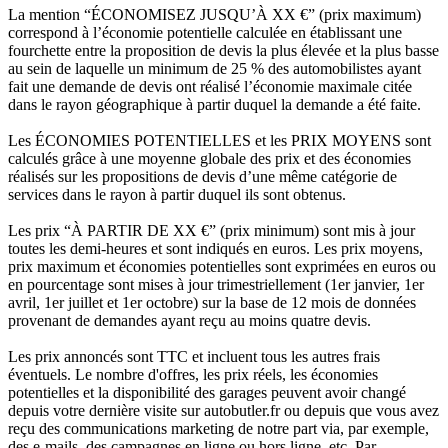
La mention “ÉCONOMISEZ JUSQU’À XX €” (prix maximum)
correspond à l’économie potentielle calculée en établissant une
fourchette entre la proposition de devis la plus élevée et la plus basse
au sein de laquelle un minimum de 25 % des automobilistes ayant
fait une demande de devis ont réalisé l’économie maximale citée
dans le rayon géographique à partir duquel la demande a été faite.
Les ÉCONOMIES POTENTIELLES et les PRIX MOYENS sont
calculés grâce à une moyenne globale des prix et des économies
réalisés sur les propositions de devis d’une même catégorie de
services dans le rayon à partir duquel ils sont obtenus.
Les prix “À PARTIR DE XX €” (prix minimum) sont mis à jour
toutes les demi-heures et sont indiqués en euros. Les prix moyens,
prix maximum et économies potentielles sont exprimées en euros ou
en pourcentage sont mises à jour trimestriellement (1er janvier, 1er
avril, 1er juillet et 1er octobre) sur la base de 12 mois de données
provenant de demandes ayant reçu au moins quatre devis.
Les prix annoncés sont TTC et incluent tous les autres frais
éventuels. Le nombre d'offres, les prix réels, les économies
potentielles et la disponibilité des garages peuvent avoir changé
depuis votre dernière visite sur autobutler.fr ou depuis que vous avez
reçu des communications marketing de notre part via, par exemple,
des e-mails, des campagnes en ligne ou hors ligne, etc. Par