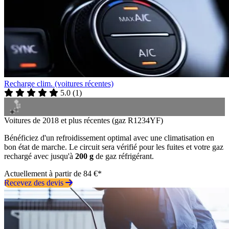
Recharge clim. (voitures récentes)
5.0
(
1
)
Voitures de 2018 et plus récentes (gaz R1234YF)
Bénéficiez d'un refroidissement optimal avec une climatisation en
bon état de marche. Le circuit sera vérifié pour les fuites et votre gaz
rechargé avec jusqu'à
200 g
de gaz réfrigérant.
Actuellement à partir de 84 €*
Recevez des devis