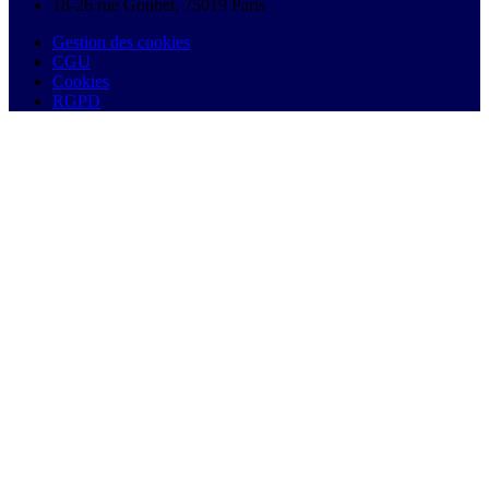
18-26 rue Goubet, 75019 Paris
Gestion des cookies
CGU
Cookies
RGPD