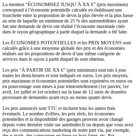
La mention “ÉCONOMISEZ JUSQU’À XX €” (prix maximum)
correspond à l’économie potentielle calculée en établissant une
fourchette entre la proposition de devis la plus élevée et la plus basse
au sein de laquelle un minimum de 25 % des automobilistes ayant
fait une demande de devis ont réalisé l’économie maximale citée
dans le rayon géographique à partir duquel la demande a été faite.
Les ÉCONOMIES POTENTIELLES et les PRIX MOYENS sont
calculés grâce à une moyenne globale des prix et des économies
réalisés sur les propositions de devis d’une même catégorie de
services dans le rayon à partir duquel ils sont obtenus.
Les prix “À PARTIR DE XX €” (prix minimum) sont mis à jour
toutes les demi-heures et sont indiqués en euros. Les prix moyens,
prix maximum et économies potentielles sont exprimées en euros ou
en pourcentage sont mises à jour trimestriellement (1er janvier, 1er
avril, 1er juillet et 1er octobre) sur la base de 12 mois de données
provenant de demandes ayant reçu au moins quatre devis.
Les prix annoncés sont TTC et incluent tous les autres frais
éventuels. Le nombre d'offres, les prix réels, les économies
potentielles et la disponibilité des garages peuvent avoir changé
depuis votre dernière visite sur autobutler.fr ou depuis que vous avez
reçu des communications marketing de notre part via, par exemple,
des e-mails, des campagnes en ligne ou hors ligne, etc. Par