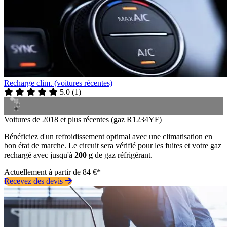
Recharge clim. (voitures récentes)
5.0
(
1
)
Voitures de 2018 et plus récentes (gaz R1234YF)
Bénéficiez d'un refroidissement optimal avec une climatisation en
bon état de marche. Le circuit sera vérifié pour les fuites et votre gaz
rechargé avec jusqu'à
200 g
de gaz réfrigérant.
Actuellement à partir de 84 €*
Recevez des devis