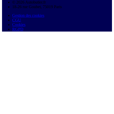
© 2026 Autobutler.fr
18-26 rue Goubet, 75019 Paris
Gestion des cookies
CGU
Cookies
RGPD