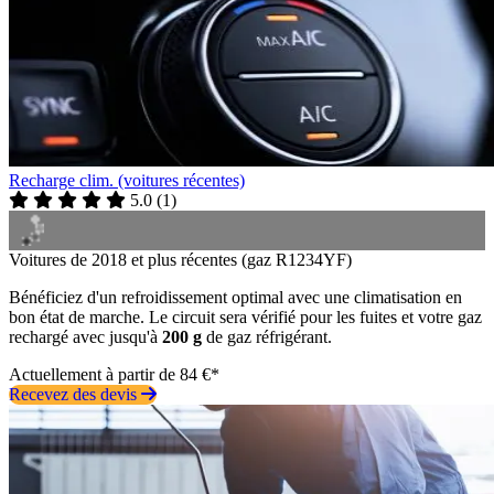
Recharge clim. (voitures récentes)
5.0
(
1
)
Voitures de 2018 et plus récentes (gaz R1234YF)
Bénéficiez d'un refroidissement optimal avec une climatisation en
bon état de marche. Le circuit sera vérifié pour les fuites et votre gaz
rechargé avec jusqu'à
200 g
de gaz réfrigérant.
Actuellement à partir de 84 €*
Recevez des devis