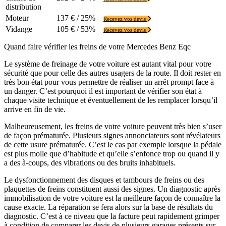
distribution
Moteur
137 € / 25%
Recevez vos devis
Vidange
105 € / 53%
Recevez vos devis
Quand faire vérifier les freins de votre Mercedes Benz Eqc
Le système de freinage de votre voiture est autant vital pour votre
sécurité que pour celle des autres usagers de la route. Il doit rester en
très bon état pour vous permettre de réaliser un arrêt prompt face à
un danger. C’est pourquoi il est important de vérifier son état à
chaque visite technique et éventuellement de les remplacer lorsqu’il
arrive en fin de vie.
Malheureusement, les freins de votre voiture peuvent très bien s’user
de façon prématurée. Plusieurs signes annonciateurs sont révélateurs
de cette usure prématurée. C’est le cas par exemple lorsque la pédale
est plus molle que d’habitude et qu’elle s’enfonce trop ou quand il y
a des à-coups, des vibrations ou des bruits inhabituels.
Le dysfonctionnement des disques et tambours de freins ou des
plaquettes de freins constituent aussi des signes. Un diagnostic après
immobilisation de votre voiture est la meilleure façon de connaître la
cause exacte. La réparation se fera alors sur la base de résultats du
diagnostic. C’est à ce niveau que la facture peut rapidement grimper
à condition de comparer les devis de plusieurs garages présents sur