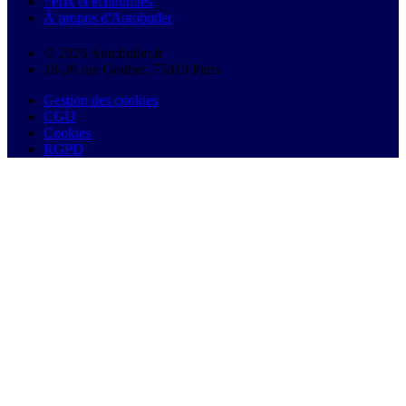
*Prix et économies
À propos d'Autobutler
© 2026 Autobutler.fr
18-26 rue Goubet, 75019 Paris
Gestion des cookies
CGU
Cookies
RGPD