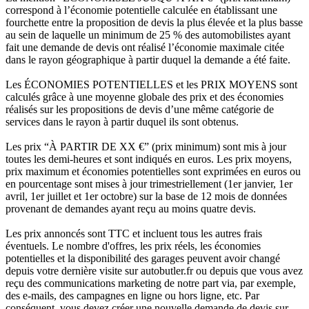
correspond à l’économie potentielle calculée en établissant une
fourchette entre la proposition de devis la plus élevée et la plus basse
au sein de laquelle un minimum de 25 % des automobilistes ayant
fait une demande de devis ont réalisé l’économie maximale citée
dans le rayon géographique à partir duquel la demande a été faite.
Les ÉCONOMIES POTENTIELLES et les PRIX MOYENS sont
calculés grâce à une moyenne globale des prix et des économies
réalisés sur les propositions de devis d’une même catégorie de
services dans le rayon à partir duquel ils sont obtenus.
Les prix “À PARTIR DE XX €” (prix minimum) sont mis à jour
toutes les demi-heures et sont indiqués en euros. Les prix moyens,
prix maximum et économies potentielles sont exprimées en euros ou
en pourcentage sont mises à jour trimestriellement (1er janvier, 1er
avril, 1er juillet et 1er octobre) sur la base de 12 mois de données
provenant de demandes ayant reçu au moins quatre devis.
Les prix annoncés sont TTC et incluent tous les autres frais
éventuels. Le nombre d'offres, les prix réels, les économies
potentielles et la disponibilité des garages peuvent avoir changé
depuis votre dernière visite sur autobutler.fr ou depuis que vous avez
reçu des communications marketing de notre part via, par exemple,
des e-mails, des campagnes en ligne ou hors ligne, etc. Par
conséquent, vous devez créer une nouvelle demande de devis sur