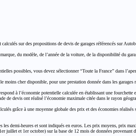
t calculés sur des propositions de devis de garages référencés sur Autobut
a marque, du modèle, de l’année de la voiture, de la disponibilité du ga
entielles possibles, vous devez sélectionner “Toute la France” dans l’ape
moins cher disponible, pour une prestation donnée dans les garages ré
’économie potentielle calculée en établissant une fourchette entre l
e de devis ont réalisé l’économie maximale citée dans le rayon géograp
e à une moyenne globale des prix et des économies réalisés sur le
les demi-heures et sont indiqués en euros. Les prix moyens, prix max
, 1er juillet et 1er octobre) sur la base de 12 mois de données provenan