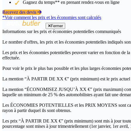
Gagnez du temps** en prenant rendez-vous en ligne
Recevez des devis
*Voir comment les prix et les économies sont calculés
Fermer
Informations sur les prix et économies potentielles communiqués
Le nombre d'offres, les prix et les économies potentielles indiqués son
Les prix et les économies potentielles peuvent varier en fonction de l
effectuée.
Pour voir le prix le plus bas possible et les plus larges économies pot
La mention “À PARTIR DE XX €” (prix minimum) est le prix actuel le 
La mention “ÉCONOMISEZ JUSQU’À XX €” (prix maximum) correspond à l
laquelle un minimum de 25 % des automobilistes ayant fait une demand
Les ÉCONOMIES POTENTIELLES et les PRIX MOYENS sont calculés grâc
rayon à partir duquel ils sont obtenus.
Les prix “À PARTIR DE XX €” (prix minimum) sont mis à jour toutes 
pourcentage sont mises à jour trimestriellement (1er janvier, 1er avril