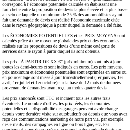
correspond à l’économie potentielle calculée en établissant une
fourchette entre la proposition de devis la plus élevée et la plus basse
au sein de laquelle un minimum de 25 % des automobilistes ayant
fait une demande de devis ont réalisé l’économie maximale citée
dans le rayon géographique à partir duquel la demande a été faite.
Les ÉCONOMIES POTENTIELLES et les PRIX MOYENS sont
calculés grâce à une moyenne globale des prix et des économies
réalisés sur les propositions de devis d’une même catégorie de
services dans le rayon à partir duquel ils sont obtenus.
Les prix “À PARTIR DE XX €” (prix minimum) sont mis à jour
toutes les demi-heures et sont indiqués en euros. Les prix moyens,
prix maximum et économies potentielles sont exprimées en euros ou
en pourcentage sont mises à jour trimestriellement (1er janvier, 1er
avril, 1er juillet et 1er octobre) sur la base de 12 mois de données
provenant de demandes ayant reçu au moins quatre devis.
Les prix annoncés sont TTC et incluent tous les autres frais
éventuels. Le nombre d'offres, les prix réels, les économies
potentielles et la disponibilité des garages peuvent avoir changé
depuis votre dernière visite sur autobutler.fr ou depuis que vous avez
reçu des communications marketing de notre part via, par exemple,
des e-mails, des campagnes en ligne ou hors ligne, etc. Par
conséquent, vous devez créer une nouvelle demande de devis sur