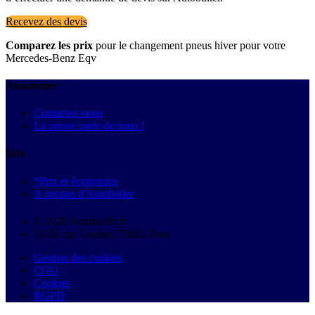
Recevez des devis
Comparez les prix
pour le changement pneus hiver pour votre
Mercedes-Benz Eqv
Autobutler
Contactez-nous
La presse parle de nous !
Info
*Prix et économies
À propos d'Autobutler
© 2026 Autobutler.fr
18-26 rue Goubet, 75019 Paris
Gestion des cookies
CGU
Cookies
RGPD