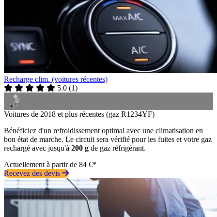
Recharge clim. (voitures récentes)
5.0
(
1
)
Voitures de 2018 et plus récentes (gaz R1234YF)
Bénéficiez d'un refroidissement optimal avec une climatisation en
bon état de marche. Le circuit sera vérifié pour les fuites et votre gaz
rechargé avec jusqu'à
200 g
de gaz réfrigérant.
Actuellement à partir de 84 €*
Recevez des devis