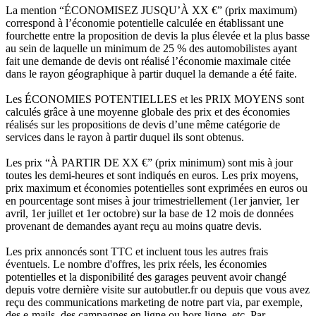
La mention “ÉCONOMISEZ JUSQU’À XX €” (prix maximum)
correspond à l’économie potentielle calculée en établissant une
fourchette entre la proposition de devis la plus élevée et la plus basse
au sein de laquelle un minimum de 25 % des automobilistes ayant
fait une demande de devis ont réalisé l’économie maximale citée
dans le rayon géographique à partir duquel la demande a été faite.
Les ÉCONOMIES POTENTIELLES et les PRIX MOYENS sont
calculés grâce à une moyenne globale des prix et des économies
réalisés sur les propositions de devis d’une même catégorie de
services dans le rayon à partir duquel ils sont obtenus.
Les prix “À PARTIR DE XX €” (prix minimum) sont mis à jour
toutes les demi-heures et sont indiqués en euros. Les prix moyens,
prix maximum et économies potentielles sont exprimées en euros ou
en pourcentage sont mises à jour trimestriellement (1er janvier, 1er
avril, 1er juillet et 1er octobre) sur la base de 12 mois de données
provenant de demandes ayant reçu au moins quatre devis.
Les prix annoncés sont TTC et incluent tous les autres frais
éventuels. Le nombre d'offres, les prix réels, les économies
potentielles et la disponibilité des garages peuvent avoir changé
depuis votre dernière visite sur autobutler.fr ou depuis que vous avez
reçu des communications marketing de notre part via, par exemple,
des e-mails, des campagnes en ligne ou hors ligne, etc. Par