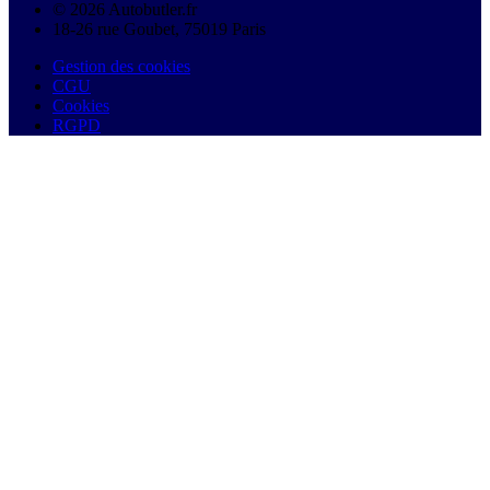
© 2026 Autobutler.fr
18-26 rue Goubet, 75019 Paris
Gestion des cookies
CGU
Cookies
RGPD