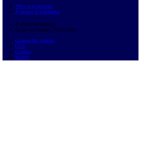
*Prix et économies
À propos d'Autobutler
© 2026 Autobutler.fr
18-26 rue Goubet, 75019 Paris
Gestion des cookies
CGU
Cookies
RGPD