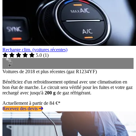
Recharge clim. (voitures récentes)
5.0
(
1
)
Voitures de 2018 et plus récentes (gaz R1234YF)
Bénéficiez d'un refroidissement optimal avec une climatisation en
bon état de marche. Le circuit sera vérifié pour les fuites et votre gaz
rechargé avec jusqu'à
200 g
de gaz réfrigérant.
Actuellement à partir de 84 €*
Recevez des devis