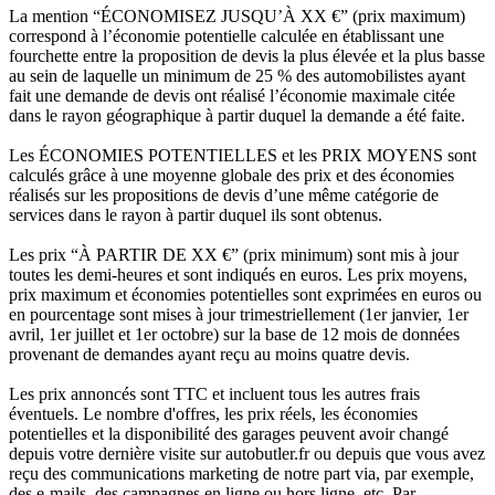
La mention “ÉCONOMISEZ JUSQU’À XX €” (prix maximum)
correspond à l’économie potentielle calculée en établissant une
fourchette entre la proposition de devis la plus élevée et la plus basse
au sein de laquelle un minimum de 25 % des automobilistes ayant
fait une demande de devis ont réalisé l’économie maximale citée
dans le rayon géographique à partir duquel la demande a été faite.
Les ÉCONOMIES POTENTIELLES et les PRIX MOYENS sont
calculés grâce à une moyenne globale des prix et des économies
réalisés sur les propositions de devis d’une même catégorie de
services dans le rayon à partir duquel ils sont obtenus.
Les prix “À PARTIR DE XX €” (prix minimum) sont mis à jour
toutes les demi-heures et sont indiqués en euros. Les prix moyens,
prix maximum et économies potentielles sont exprimées en euros ou
en pourcentage sont mises à jour trimestriellement (1er janvier, 1er
avril, 1er juillet et 1er octobre) sur la base de 12 mois de données
provenant de demandes ayant reçu au moins quatre devis.
Les prix annoncés sont TTC et incluent tous les autres frais
éventuels. Le nombre d'offres, les prix réels, les économies
potentielles et la disponibilité des garages peuvent avoir changé
depuis votre dernière visite sur autobutler.fr ou depuis que vous avez
reçu des communications marketing de notre part via, par exemple,
des e-mails, des campagnes en ligne ou hors ligne, etc. Par