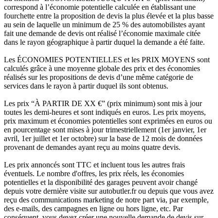
correspond à l’économie potentielle calculée en établissant une
fourchette entre la proposition de devis la plus élevée et la plus basse
au sein de laquelle un minimum de 25 % des automobilistes ayant
fait une demande de devis ont réalisé l’économie maximale citée
dans le rayon géographique à partir duquel la demande a été faite.
Les ÉCONOMIES POTENTIELLES et les PRIX MOYENS sont
calculés grâce à une moyenne globale des prix et des économies
réalisés sur les propositions de devis d’une même catégorie de
services dans le rayon à partir duquel ils sont obtenus.
Les prix “À PARTIR DE XX €” (prix minimum) sont mis à jour
toutes les demi-heures et sont indiqués en euros. Les prix moyens,
prix maximum et économies potentielles sont exprimées en euros ou
en pourcentage sont mises à jour trimestriellement (1er janvier, 1er
avril, 1er juillet et 1er octobre) sur la base de 12 mois de données
provenant de demandes ayant reçu au moins quatre devis.
Les prix annoncés sont TTC et incluent tous les autres frais
éventuels. Le nombre d'offres, les prix réels, les économies
potentielles et la disponibilité des garages peuvent avoir changé
depuis votre dernière visite sur autobutler.fr ou depuis que vous avez
reçu des communications marketing de notre part via, par exemple,
des e-mails, des campagnes en ligne ou hors ligne, etc. Par
conséquent, vous devez créer une nouvelle demande de devis sur