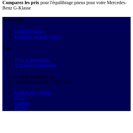
Comparez les prix
pour l'équilibrage pneus pour votre Mercedes-
Benz G-Klasse
Autobutler
Contactez-nous
La presse parle de nous !
Info
*Prix et économies
À propos d'Autobutler
© 2026 Autobutler.fr
18-26 rue Goubet, 75019 Paris
Gestion des cookies
CGU
Cookies
RGPD