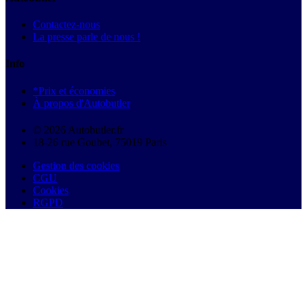
Contactez-nous
La presse parle de nous !
Info
*Prix et économies
À propos d'Autobutler
© 2026 Autobutler.fr
18-26 rue Goubet, 75019 Paris
Gestion des cookies
CGU
Cookies
RGPD