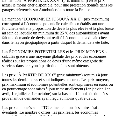
La mention “À PARTIR DE XX €” (prix minimum) est le prix
actuel le moins cher disponible, pour une prestation donnée dans les
garages référencés sur Autobutler dans toute la France.
La mention “ÉCONOMISEZ JUSQU’À XX €” (prix maximum)
correspond à l’économie potentielle calculée en établissant une
fourchette entre la proposition de devis la plus élevée et la plus basse
au sein de laquelle un minimum de 25 % des automobilistes ayant
fait une demande de devis ont réalisé l’économie maximale citée
dans le rayon géographique à partir duquel la demande a été faite.
Les ÉCONOMIES POTENTIELLES et les PRIX MOYENS sont
calculés grâce à une moyenne globale des prix et des économies
réalisés sur les propositions de devis d’une même catégorie de
services dans le rayon à partir duquel ils sont obtenus.
Les prix “À PARTIR DE XX €” (prix minimum) sont mis à jour
toutes les demi-heures et sont indiqués en euros. Les prix moyens,
prix maximum et économies potentielles sont exprimées en euros ou
en pourcentage sont mises à jour trimestriellement (1er janvier, 1er
avril, 1er juillet et 1er octobre) sur la base de 12 mois de données
provenant de demandes ayant reçu au moins quatre devis.
Les prix annoncés sont TTC et incluent tous les autres frais
éventuels. Le nombre d'offres, les prix réels, les économies