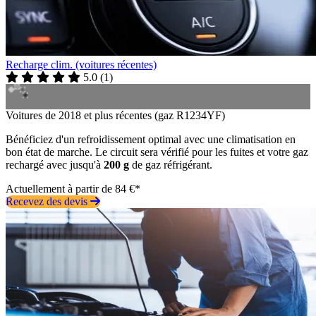
Recharge clim. (voitures récentes)
5.0
(
1
)
Voitures de 2018 et plus récentes (gaz R1234YF)
Bénéficiez d'un refroidissement optimal avec une climatisation en
bon état de marche. Le circuit sera vérifié pour les fuites et votre gaz
rechargé avec jusqu'à
200 g
de gaz réfrigérant.
Actuellement à partir de 84 €*
Recevez des devis