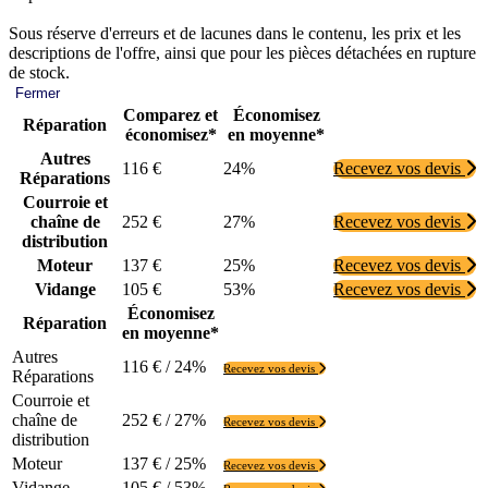
Sous réserve d'erreurs et de lacunes dans le contenu, les prix et les
descriptions de l'offre, ainsi que pour les pièces détachées en rupture
de stock.
Fermer
Comparez et
Économisez
Réparation
économisez*
en moyenne*
Autres
116 €
24%
Recevez vos devis
Réparations
Courroie et
chaîne de
252 €
27%
Recevez vos devis
distribution
Moteur
137 €
25%
Recevez vos devis
Vidange
105 €
53%
Recevez vos devis
Économisez
Réparation
en moyenne*
Autres
116 € / 24%
Recevez vos devis
Réparations
Courroie et
chaîne de
252 € / 27%
Recevez vos devis
distribution
Moteur
137 € / 25%
Recevez vos devis
Vidange
105 € / 53%