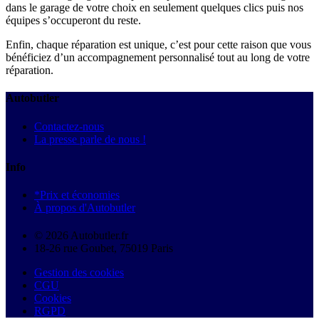
dans le garage de votre choix en seulement quelques clics puis nos
équipes s’occuperont du reste.
Enfin, chaque réparation est unique, c’est pour cette raison que vous
bénéficiez d’un accompagnement personnalisé tout au long de votre
réparation.
Autobutler
Contactez-nous
La presse parle de nous !
Info
*Prix et économies
À propos d'Autobutler
© 2026 Autobutler.fr
18-26 rue Goubet, 75019 Paris
Gestion des cookies
CGU
Cookies
RGPD