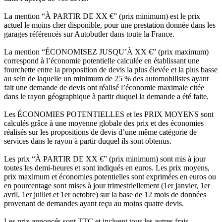
La mention “À PARTIR DE XX €” (prix minimum) est le prix
actuel le moins cher disponible, pour une prestation donnée dans les
garages référencés sur Autobutler dans toute la France.
La mention “ÉCONOMISEZ JUSQU’À XX €” (prix maximum)
correspond à l’économie potentielle calculée en établissant une
fourchette entre la proposition de devis la plus élevée et la plus basse
au sein de laquelle un minimum de 25 % des automobilistes ayant
fait une demande de devis ont réalisé l’économie maximale citée
dans le rayon géographique à partir duquel la demande a été faite.
Les ÉCONOMIES POTENTIELLES et les PRIX MOYENS sont
calculés grâce à une moyenne globale des prix et des économies
réalisés sur les propositions de devis d’une même catégorie de
services dans le rayon à partir duquel ils sont obtenus.
Les prix “À PARTIR DE XX €” (prix minimum) sont mis à jour
toutes les demi-heures et sont indiqués en euros. Les prix moyens,
prix maximum et économies potentielles sont exprimées en euros ou
en pourcentage sont mises à jour trimestriellement (1er janvier, 1er
avril, 1er juillet et 1er octobre) sur la base de 12 mois de données
provenant de demandes ayant reçu au moins quatre devis.
Les prix annoncés sont TTC et incluent tous les autres frais