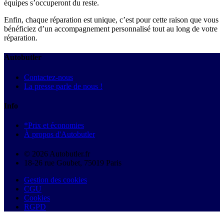
équipes s’occuperont du reste.
Enfin, chaque réparation est unique, c’est pour cette raison que vous
bénéficiez d’un accompagnement personnalisé tout au long de votre
réparation.
Autobutler
Contactez-nous
La presse parle de nous !
Info
*Prix et économies
À propos d'Autobutler
© 2026 Autobutler.fr
18-26 rue Goubet, 75019 Paris
Gestion des cookies
CGU
Cookies
RGPD