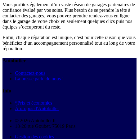
Vous profitez également d’un vaste réseau de garages partenaires de
confiance évalué par vos soins. Plus besoin de se prendre la tête à
contacter des garages, vous pouvez prendre rendez-vous en ligne
dans le garage de votre choix en seulement quelques clics puis nos
équipes s’occuperont du reste.
Enfin, chaque réparation est unique, c’est pour cette raison que vous
bénéficiez d’un accompagnement personnalisé tout au long de votre
réparation.
Autobutler
Contactez-nous
La presse parle de nous !
Info
*Prix et économies
À propos d'Autobutler
© 2026 Autobutler.fr
18-26 rue Goubet, 75019 Paris
Gestion des cookies