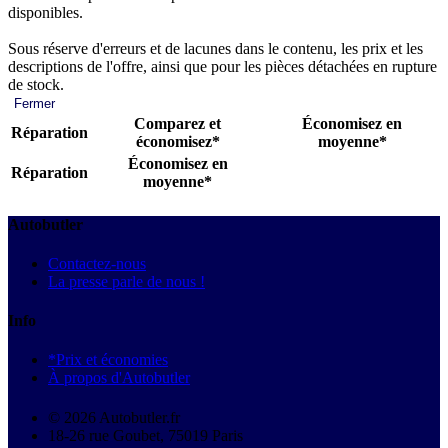
disponibles.
Sous réserve d'erreurs et de lacunes dans le contenu, les prix et les
descriptions de l'offre, ainsi que pour les pièces détachées en rupture
de stock.
Fermer
Comparez et
Économisez en
Réparation
économisez*
moyenne*
Économisez en
Réparation
moyenne*
Autobutler
Contactez-nous
La presse parle de nous !
Info
*Prix et économies
À propos d'Autobutler
© 2026 Autobutler.fr
18-26 rue Goubet, 75019 Paris