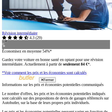
Révision intermédiaire
4.3
(
29
)
Économisez en moyenne 54%*
Gardez votre voiture en bonne santé en optant pour une révision
intermédiaire. Actuellement à partir de
seulement 84 €
*.
*Voir comment les prix et les économies sont calculés
Fermer
Informations sur les prix et économies potentielles communiqués
Le nombre d'offres, les prix et les économies potentielles indiqués
sont calculés sur des propositions de devis de garages référencés sur
Autobutler, sur la base de leurs propres prix individuels.
Les prix et les économies potentielles peuvent varier en fonction de