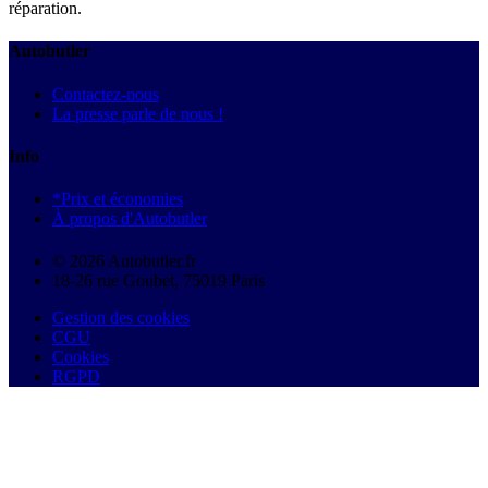
réparation.
Autobutler
Contactez-nous
La presse parle de nous !
Info
*Prix et économies
À propos d'Autobutler
© 2026 Autobutler.fr
18-26 rue Goubet, 75019 Paris
Gestion des cookies
CGU
Cookies
RGPD