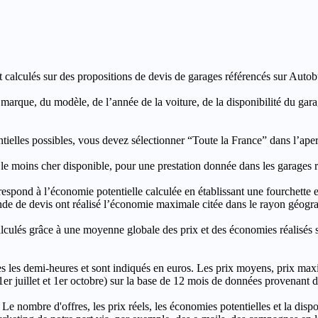
t calculés sur des propositions de devis de garages référencés sur Autobut
a marque, du modèle, de l’année de la voiture, de la disponibilité du ga
entielles possibles, vous devez sélectionner “Toute la France” dans l’ape
moins cher disponible, pour une prestation donnée dans les garages ré
’économie potentielle calculée en établissant une fourchette entre l
e de devis ont réalisé l’économie maximale citée dans le rayon géograp
e à une moyenne globale des prix et des économies réalisés sur le
les demi-heures et sont indiqués en euros. Les prix moyens, prix max
, 1er juillet et 1er octobre) sur la base de 12 mois de données provenan
 Le nombre d'offres, les prix réels, les économies potentielles et la disp