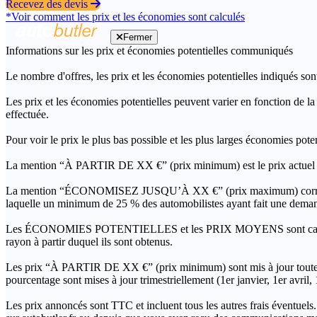
Recevez des devis
*Voir comment les prix et les économies sont calculés
Fermer
Informations sur les prix et économies potentielles communiqués
Le nombre d'offres, les prix et les économies potentielles indiqués son
Les prix et les économies potentielles peuvent varier en fonction de l
effectuée.
Pour voir le prix le plus bas possible et les plus larges économies pot
La mention “À PARTIR DE XX €” (prix minimum) est le prix actuel le 
La mention “ÉCONOMISEZ JUSQU’À XX €” (prix maximum) correspond à l
laquelle un minimum de 25 % des automobilistes ayant fait une demand
Les ÉCONOMIES POTENTIELLES et les PRIX MOYENS sont calculés grâc
rayon à partir duquel ils sont obtenus.
Les prix “À PARTIR DE XX €” (prix minimum) sont mis à jour toutes 
pourcentage sont mises à jour trimestriellement (1er janvier, 1er avril
Les prix annoncés sont TTC et incluent tous les autres frais éventuels.