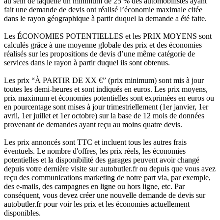
au sein de laquelle un minimum de 25 % des automobilistes ayant
fait une demande de devis ont réalisé l’économie maximale citée
dans le rayon géographique à partir duquel la demande a été faite.
Les ÉCONOMIES POTENTIELLES et les PRIX MOYENS sont
calculés grâce à une moyenne globale des prix et des économies
réalisés sur les propositions de devis d’une même catégorie de
services dans le rayon à partir duquel ils sont obtenus.
Les prix “À PARTIR DE XX €” (prix minimum) sont mis à jour
toutes les demi-heures et sont indiqués en euros. Les prix moyens,
prix maximum et économies potentielles sont exprimées en euros ou
en pourcentage sont mises à jour trimestriellement (1er janvier, 1er
avril, 1er juillet et 1er octobre) sur la base de 12 mois de données
provenant de demandes ayant reçu au moins quatre devis.
Les prix annoncés sont TTC et incluent tous les autres frais
éventuels. Le nombre d'offres, les prix réels, les économies
potentielles et la disponibilité des garages peuvent avoir changé
depuis votre dernière visite sur autobutler.fr ou depuis que vous avez
reçu des communications marketing de notre part via, par exemple,
des e-mails, des campagnes en ligne ou hors ligne, etc. Par
conséquent, vous devez créer une nouvelle demande de devis sur
autobutler.fr pour voir les prix et les économies actuellement
disponibles.