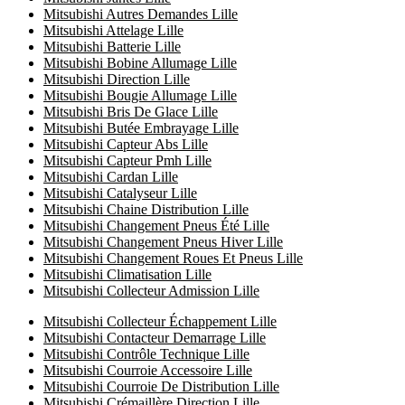
Mitsubishi Autres Demandes Lille
Mitsubishi Attelage Lille
Mitsubishi Batterie Lille
Mitsubishi Bobine Allumage Lille
Mitsubishi Direction Lille
Mitsubishi Bougie Allumage Lille
Mitsubishi Bris De Glace Lille
Mitsubishi Butée Embrayage Lille
Mitsubishi Capteur Abs Lille
Mitsubishi Capteur Pmh Lille
Mitsubishi Cardan Lille
Mitsubishi Catalyseur Lille
Mitsubishi Chaine Distribution Lille
Mitsubishi Changement Pneus Été Lille
Mitsubishi Changement Pneus Hiver Lille
Mitsubishi Changement Roues Et Pneus Lille
Mitsubishi Climatisation Lille
Mitsubishi Collecteur Admission Lille
Mitsubishi Collecteur Échappement Lille
Mitsubishi Contacteur Demarrage Lille
Mitsubishi Contrôle Technique Lille
Mitsubishi Courroie Accessoire Lille
Mitsubishi Courroie De Distribution Lille
Mitsubishi Crémaillère Direction Lille