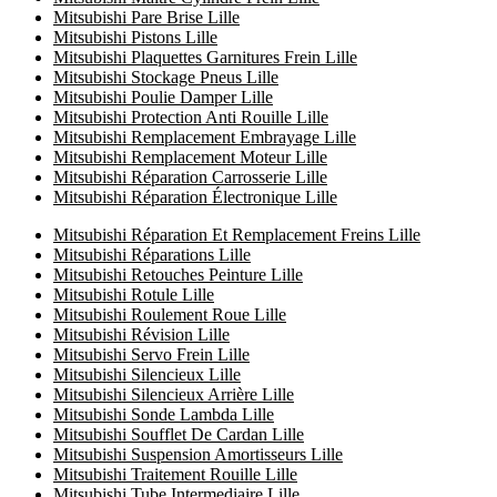
Mitsubishi Pare Brise Lille
Mitsubishi Pistons Lille
Mitsubishi Plaquettes Garnitures Frein Lille
Mitsubishi Stockage Pneus Lille
Mitsubishi Poulie Damper Lille
Mitsubishi Protection Anti Rouille Lille
Mitsubishi Remplacement Embrayage Lille
Mitsubishi Remplacement Moteur Lille
Mitsubishi Réparation Carrosserie Lille
Mitsubishi Réparation Électronique Lille
Mitsubishi Réparation Et Remplacement Freins Lille
Mitsubishi Réparations Lille
Mitsubishi Retouches Peinture Lille
Mitsubishi Rotule Lille
Mitsubishi Roulement Roue Lille
Mitsubishi Révision Lille
Mitsubishi Servo Frein Lille
Mitsubishi Silencieux Lille
Mitsubishi Silencieux Arrière Lille
Mitsubishi Sonde Lambda Lille
Mitsubishi Soufflet De Cardan Lille
Mitsubishi Suspension Amortisseurs Lille
Mitsubishi Traitement Rouille Lille
Mitsubishi Tube Intermediaire Lille