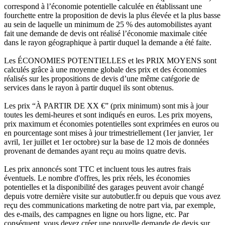
correspond à l’économie potentielle calculée en établissant une
fourchette entre la proposition de devis la plus élevée et la plus basse
au sein de laquelle un minimum de 25 % des automobilistes ayant
fait une demande de devis ont réalisé l’économie maximale citée
dans le rayon géographique à partir duquel la demande a été faite.
Les ÉCONOMIES POTENTIELLES et les PRIX MOYENS sont
calculés grâce à une moyenne globale des prix et des économies
réalisés sur les propositions de devis d’une même catégorie de
services dans le rayon à partir duquel ils sont obtenus.
Les prix “À PARTIR DE XX €” (prix minimum) sont mis à jour
toutes les demi-heures et sont indiqués en euros. Les prix moyens,
prix maximum et économies potentielles sont exprimées en euros ou
en pourcentage sont mises à jour trimestriellement (1er janvier, 1er
avril, 1er juillet et 1er octobre) sur la base de 12 mois de données
provenant de demandes ayant reçu au moins quatre devis.
Les prix annoncés sont TTC et incluent tous les autres frais
éventuels. Le nombre d'offres, les prix réels, les économies
potentielles et la disponibilité des garages peuvent avoir changé
depuis votre dernière visite sur autobutler.fr ou depuis que vous avez
reçu des communications marketing de notre part via, par exemple,
des e-mails, des campagnes en ligne ou hors ligne, etc. Par
conséquent, vous devez créer une nouvelle demande de devis sur