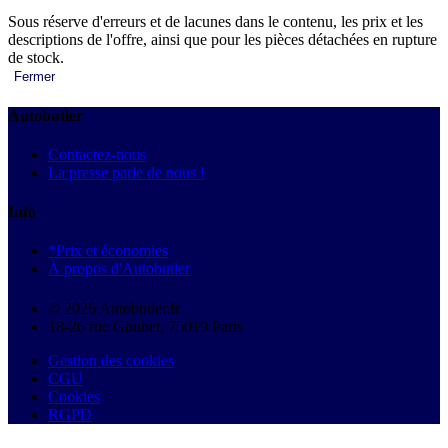
Sous réserve d'erreurs et de lacunes dans le contenu, les prix et les
descriptions de l'offre, ainsi que pour les pièces détachées en rupture
de stock.
Fermer
Autobutler
Contactez-nous
La presse parle de nous !
Info
*Prix et économies
À propos d'Autobutler
© 2026 Autobutler.fr
18-26 rue Goubet, 75019 Paris
Gestion des cookies
CGU
Cookies
RGPD