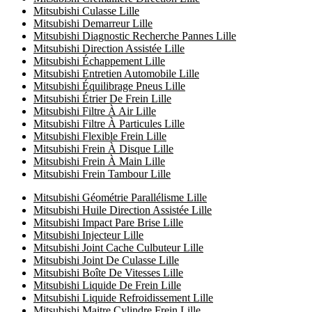
Mitsubishi Culasse Lille
Mitsubishi Demarreur Lille
Mitsubishi Diagnostic Recherche Pannes Lille
Mitsubishi Direction Assistée Lille
Mitsubishi Échappement Lille
Mitsubishi Entretien Automobile Lille
Mitsubishi Équilibrage Pneus Lille
Mitsubishi Étrier De Frein Lille
Mitsubishi Filtre À Air Lille
Mitsubishi Filtre À Particules Lille
Mitsubishi Flexible Frein Lille
Mitsubishi Frein À Disque Lille
Mitsubishi Frein À Main Lille
Mitsubishi Frein Tambour Lille
Mitsubishi Géométrie Parallélisme Lille
Mitsubishi Huile Direction Assistée Lille
Mitsubishi Impact Pare Brise Lille
Mitsubishi Injecteur Lille
Mitsubishi Joint Cache Culbuteur Lille
Mitsubishi Joint De Culasse Lille
Mitsubishi Boîte De Vitesses Lille
Mitsubishi Liquide De Frein Lille
Mitsubishi Liquide Refroidissement Lille
Mitsubishi Maitre Cylindre Frein Lille