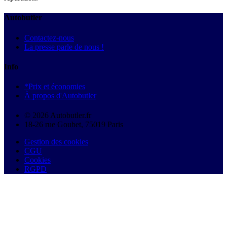
Autobutler
Contactez-nous
La presse parle de nous !
Info
*Prix et économies
À propos d'Autobutler
© 2026 Autobutler.fr
18-26 rue Goubet, 75019 Paris
Gestion des cookies
CGU
Cookies
RGPD