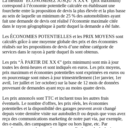
La mention “ÉCONOMISEZ JUSQU’À XX €” (prix maximum)
correspond à l’économie potentielle calculée en établissant une
fourchette entre la proposition de devis la plus élevée et la plus basse
au sein de laquelle un minimum de 25 % des automobilistes ayant
fait une demande de devis ont réalisé l’économie maximale citée
dans le rayon géographique à partir duquel la demande a été faite.
Les ÉCONOMIES POTENTIELLES et les PRIX MOYENS sont
calculés grâce à une moyenne globale des prix et des économies
réalisés sur les propositions de devis d’une même catégorie de
services dans le rayon à partir duquel ils sont obtenus.
Les prix “À PARTIR DE XX €” (prix minimum) sont mis à jour
toutes les demi-heures et sont indiqués en euros. Les prix moyens,
prix maximum et économies potentielles sont exprimées en euros ou
en pourcentage sont mises à jour trimestriellement (1er janvier, 1er
avril, 1er juillet et 1er octobre) sur la base de 12 mois de données
provenant de demandes ayant reçu au moins quatre devis.
Les prix annoncés sont TTC et incluent tous les autres frais
éventuels. Le nombre d'offres, les prix réels, les économies
potentielles et la disponibilité des garages peuvent avoir changé
depuis votre dernière visite sur autobutler.fr ou depuis que vous avez
reçu des communications marketing de notre part via, par exemple,
des e-mails, des campagnes en ligne ou hors ligne, etc. Par