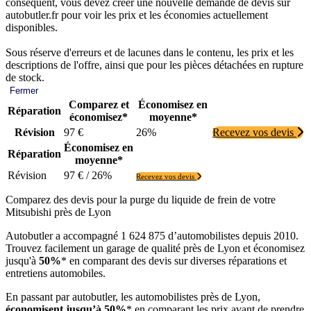
conséquent, vous devez créer une nouvelle demande de devis sur
autobutler.fr pour voir les prix et les économies actuellement
disponibles.
Sous réserve d'erreurs et de lacunes dans le contenu, les prix et les
descriptions de l'offre, ainsi que pour les pièces détachées en rupture
de stock.
Fermer
Comparez et
Économisez en
Réparation
économisez*
moyenne*
Révision
97 €
26%
Recevez vos devis
Économisez en
Réparation
moyenne*
Révision
97 € / 26%
Recevez vos devis
Comparez des devis pour la purge du liquide de frein de votre
Mitsubishi près de Lyon
Autobutler a accompagné 1 624 875 d’automobilistes depuis 2010.
Trouvez facilement un garage de qualité près de Lyon et économisez
jusqu'à
50%
* en comparant des devis sur diverses réparations et
entretiens automobiles.
En passant par autobutler, les automobilistes près de Lyon,
économisent jusqu’à 50%
* en comparant les prix avant de prendre