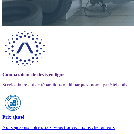
Comparateur de devis en ligne
Service innovant de réparations multimarques promu par Stellantis
Prix ajusté
Nous ajustons notre prix si vous trouvez moins cher ailleurs