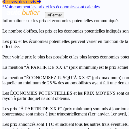
Recevez des devis
*Voir comment les prix et les économies sont calculés
Fermer
Informations sur les prix et économies potentielles communiqués
Le nombre d'offres, les prix et les économies potentielles indiqués son
Les prix et les économies potentielles peuvent varier en fonction de l
effectuée.
Pour voir le prix le plus bas possible et les plus larges économies pot
La mention “À PARTIR DE XX €” (prix minimum) est le prix actuel le 
La mention “ÉCONOMISEZ JUSQU’À XX €” (prix maximum) correspond à l
laquelle un minimum de 25 % des automobilistes ayant fait une demand
Les ÉCONOMIES POTENTIELLES et les PRIX MOYENS sont calculés grâc
rayon à partir duquel ils sont obtenus.
Les prix “À PARTIR DE XX €” (prix minimum) sont mis à jour toutes 
pourcentage sont mises à jour trimestriellement (1er janvier, 1er avril
Les prix annoncés sont TTC et incluent tous les autres frais éventuels.