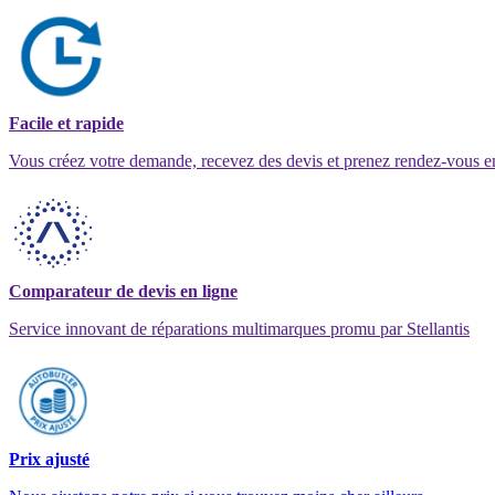
Facile et rapide
Vous créez votre demande, recevez des devis et prenez rendez-vous e
Comparateur de devis en ligne
Service innovant de réparations multimarques promu par Stellantis
Prix ajusté