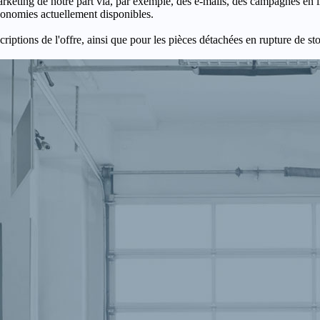
keting de notre part via, par exemple, des e-mails, des campagnes en l
économies actuellement disponibles.
criptions de l'offre, ainsi que pour les pièces détachées en rupture de st