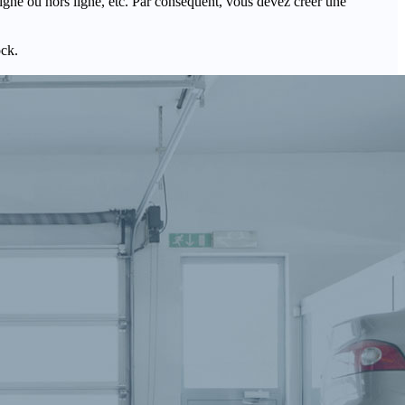
igne ou hors ligne, etc. Par conséquent, vous devez créer une
ock.