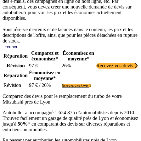
des e-mails, des campagnes en ligne ou hors ligne, etc. Par
conséquent, vous devez créer une nouvelle demande de devis sur
autobutler.fr pour voir les prix et les économies actuellement
disponibles.
Sous réserve d'erreurs et de lacunes dans le contenu, les prix et les
descriptions de l'offre, ainsi que pour les pièces détachées en rupture
de stock.
Fermer
Comparez et
Économisez en
Réparation
économisez*
moyenne*
Révision
97 €
26%
Recevez vos devis
Économisez en
Réparation
moyenne*
Révision
97 € / 26%
Recevez vos devis
Comparez des devis pour le remplacement du turbo de votre
Mitsubishi près de Lyon
Autobutler a accompagné 1 624 875 d’automobilistes depuis 2010.
Trouvez facilement un garage de qualité près de Lyon et économisez
jusqu'à
50%
* en comparant des devis sur diverses réparations et
entretiens automobiles.
En passant par autobutler, les automobilistes près de Lyon,