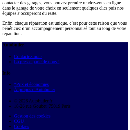
contacter des garages, vous pouvez prendre rendez-vous en ligne
dans le garage de votre choix en seulement quelques clics puis nos
équipes s’occuperont du reste.
Enfin, chaque réparation est unique, c’est pour cette raison que vous
bénéficiez d’un accompagnement personnalisé tout au long de votre
réparation.
Autobutler
Contactez-nous
La presse parle de nous !
Info
*Prix et économies
À propos d'Autobutler
© 2026 Autobutler.fr
18-26 rue Goubet, 75019 Paris
Gestion des cookies
CGU
Cookies