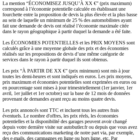
La mention “ÉCONOMISEZ JUSQU’À XX €” (prix maximum)
correspond à l’économie potentielle calculée en établissant une
fourchette entre la proposition de devis la plus élevée et la plus basse
au sein de laquelle un minimum de 25 % des automobilistes ayant
fait une demande de devis ont réalisé l’économie maximale citée
dans le rayon géographique à partir duquel la demande a été faite.
Les ÉCONOMIES POTENTIELLES et les PRIX MOYENS sont
calculés grâce à une moyenne globale des prix et des économies
réalisés sur les propositions de devis d’une même catégorie de
services dans le rayon à partir duquel ils sont obtenus.
Les prix “À PARTIR DE XX €” (prix minimum) sont mis à jour
toutes les demi-heures et sont indiqués en euros. Les prix moyens,
prix maximum et économies potentielles sont exprimées en euros ou
en pourcentage sont mises à jour trimestriellement (1er janvier, 1er
avril, 1er juillet et 1er octobre) sur la base de 12 mois de données
provenant de demandes ayant reçu au moins quatre devis.
Les prix annoncés sont TTC et incluent tous les autres frais
éventuels. Le nombre d'offres, les prix réels, les économies
potentielles et la disponibilité des garages peuvent avoir changé
depuis votre dernière visite sur autobutler.fr ou depuis que vous avez
reçu des communications marketing de notre part via, par exemple,
des e-mails, des campagnes en ligne ou hors ligne, etc. Par