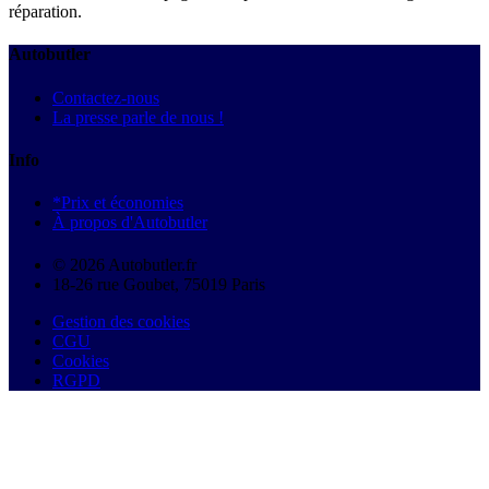
réparation.
Autobutler
Contactez-nous
La presse parle de nous !
Info
*Prix et économies
À propos d'Autobutler
© 2026 Autobutler.fr
18-26 rue Goubet, 75019 Paris
Gestion des cookies
CGU
Cookies
RGPD