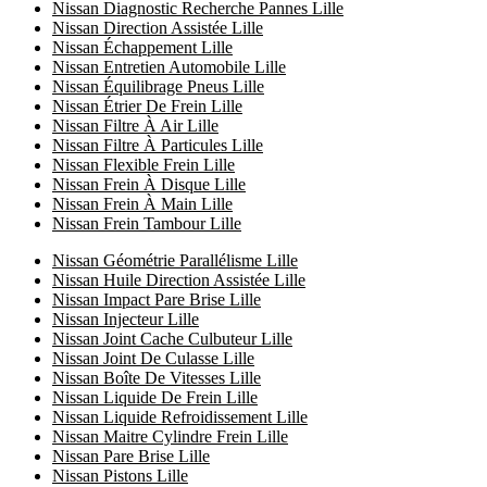
Nissan Diagnostic Recherche Pannes Lille
Nissan Direction Assistée Lille
Nissan Échappement Lille
Nissan Entretien Automobile Lille
Nissan Équilibrage Pneus Lille
Nissan Étrier De Frein Lille
Nissan Filtre À Air Lille
Nissan Filtre À Particules Lille
Nissan Flexible Frein Lille
Nissan Frein À Disque Lille
Nissan Frein À Main Lille
Nissan Frein Tambour Lille
Nissan Géométrie Parallélisme Lille
Nissan Huile Direction Assistée Lille
Nissan Impact Pare Brise Lille
Nissan Injecteur Lille
Nissan Joint Cache Culbuteur Lille
Nissan Joint De Culasse Lille
Nissan Boîte De Vitesses Lille
Nissan Liquide De Frein Lille
Nissan Liquide Refroidissement Lille
Nissan Maitre Cylindre Frein Lille
Nissan Pare Brise Lille
Nissan Pistons Lille