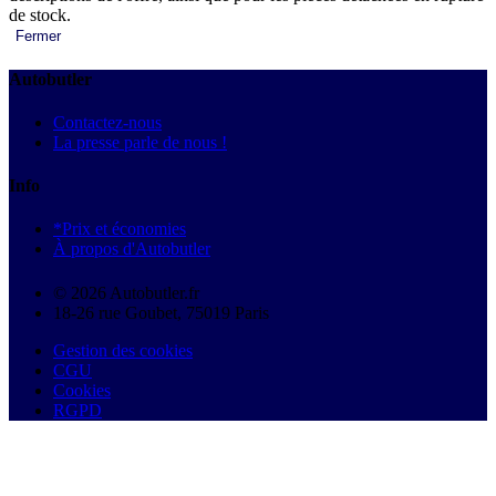
de stock.
Fermer
Autobutler
Contactez-nous
La presse parle de nous !
Info
*Prix et économies
À propos d'Autobutler
© 2026 Autobutler.fr
18-26 rue Goubet, 75019 Paris
Gestion des cookies
CGU
Cookies
RGPD