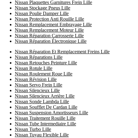
Nissan Plaquettes Garnitures Frein Lille
Nissan Stockage Pneus Lille
Nissan Poulie Damper Lille
Nissan Protection Anti Rouille Lille
Nissan Remplacement Embrayage Lille
Nissan Remplacement Moteur Lille
Nissan Réparation Carrosserie Lille
Nissan Réparation Électronique Lille
Nissan Réparation Et Remplacement Freins Lille
Nissan Réparations Lille
Nissan Retouches Peinture Lille
Nissan Rotule Lille
Nissan Roulement Roue Lille
Nissan Révision Lille
Nissan Servo Frein Lille
Nissan Silencieux Lille
Nissan Silencieux Arrière Lille
Nissan Sonde Lambda Lille
Nissan Soufflet De Cardan Lille
Nissan Suspension Amortisseurs Lille
Nissan Traitement Rouille Lille
Nissan Tube Intermediaire Lille
Nissan Turbo Lille
Nissan Tuyau Flexible Lille