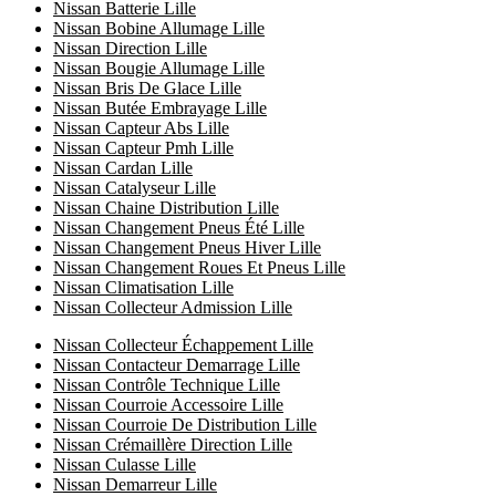
Nissan Batterie Lille
Nissan Bobine Allumage Lille
Nissan Direction Lille
Nissan Bougie Allumage Lille
Nissan Bris De Glace Lille
Nissan Butée Embrayage Lille
Nissan Capteur Abs Lille
Nissan Capteur Pmh Lille
Nissan Cardan Lille
Nissan Catalyseur Lille
Nissan Chaine Distribution Lille
Nissan Changement Pneus Été Lille
Nissan Changement Pneus Hiver Lille
Nissan Changement Roues Et Pneus Lille
Nissan Climatisation Lille
Nissan Collecteur Admission Lille
Nissan Collecteur Échappement Lille
Nissan Contacteur Demarrage Lille
Nissan Contrôle Technique Lille
Nissan Courroie Accessoire Lille
Nissan Courroie De Distribution Lille
Nissan Crémaillère Direction Lille
Nissan Culasse Lille
Nissan Demarreur Lille