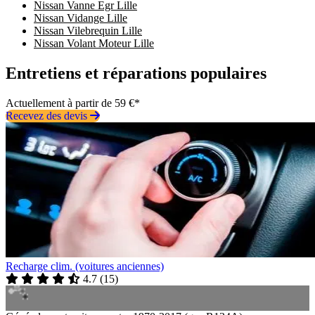
Nissan Vanne Egr Lille
Nissan Vidange Lille
Nissan Vilebrequin Lille
Nissan Volant Moteur Lille
Entretiens et réparations populaires
Actuellement à partir de 59 €*
Recevez des devis
Recharge clim. (voitures anciennes)
4.7
(
15
)