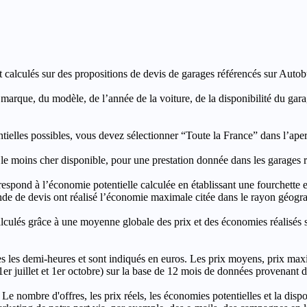
t calculés sur des propositions de devis de garages référencés sur Autobut
a marque, du modèle, de l’année de la voiture, de la disponibilité du ga
entielles possibles, vous devez sélectionner “Toute la France” dans l’ape
moins cher disponible, pour une prestation donnée dans les garages ré
’économie potentielle calculée en établissant une fourchette entre l
e de devis ont réalisé l’économie maximale citée dans le rayon géograp
e à une moyenne globale des prix et des économies réalisés sur le
les demi-heures et sont indiqués en euros. Les prix moyens, prix max
, 1er juillet et 1er octobre) sur la base de 12 mois de données provenan
 Le nombre d'offres, les prix réels, les économies potentielles et la disp