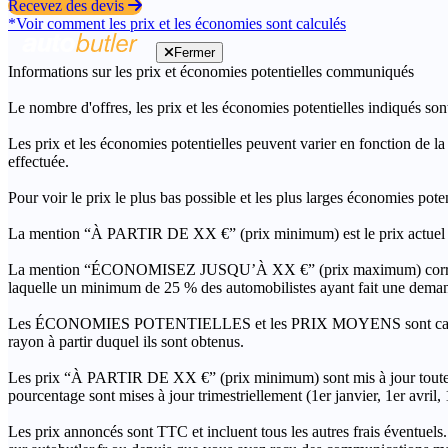
Recevez des devis
*Voir comment les prix et les économies sont calculés
Fermer
Informations sur les prix et économies potentielles communiqués
Le nombre d'offres, les prix et les économies potentielles indiqués son
Les prix et les économies potentielles peuvent varier en fonction de l
effectuée.
Pour voir le prix le plus bas possible et les plus larges économies pot
La mention “À PARTIR DE XX €” (prix minimum) est le prix actuel le 
La mention “ÉCONOMISEZ JUSQU’À XX €” (prix maximum) correspond à l
laquelle un minimum de 25 % des automobilistes ayant fait une demand
Les ÉCONOMIES POTENTIELLES et les PRIX MOYENS sont calculés grâc
rayon à partir duquel ils sont obtenus.
Les prix “À PARTIR DE XX €” (prix minimum) sont mis à jour toutes 
pourcentage sont mises à jour trimestriellement (1er janvier, 1er avril
Les prix annoncés sont TTC et incluent tous les autres frais éventuels.