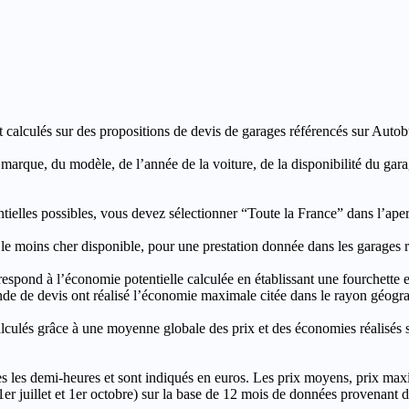
t calculés sur des propositions de devis de garages référencés sur Autobut
a marque, du modèle, de l’année de la voiture, de la disponibilité du ga
entielles possibles, vous devez sélectionner “Toute la France” dans l’ape
moins cher disponible, pour une prestation donnée dans les garages ré
’économie potentielle calculée en établissant une fourchette entre l
e de devis ont réalisé l’économie maximale citée dans le rayon géograp
e à une moyenne globale des prix et des économies réalisés sur le
les demi-heures et sont indiqués en euros. Les prix moyens, prix max
, 1er juillet et 1er octobre) sur la base de 12 mois de données provenan