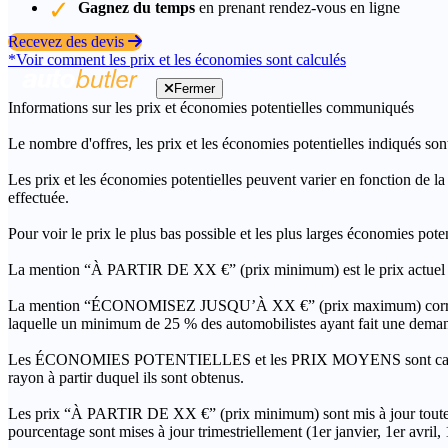
Gagnez du temps
en prenant rendez-vous en ligne
Recevez des devis
*Voir comment les prix et les économies sont calculés
Fermer
Informations sur les prix et économies potentielles communiqués
Le nombre d'offres, les prix et les économies potentielles indiqués son
Les prix et les économies potentielles peuvent varier en fonction de l
effectuée.
Pour voir le prix le plus bas possible et les plus larges économies pot
La mention “À PARTIR DE XX €” (prix minimum) est le prix actuel le 
La mention “ÉCONOMISEZ JUSQU’À XX €” (prix maximum) correspond à l
laquelle un minimum de 25 % des automobilistes ayant fait une demand
Les ÉCONOMIES POTENTIELLES et les PRIX MOYENS sont calculés grâc
rayon à partir duquel ils sont obtenus.
Les prix “À PARTIR DE XX €” (prix minimum) sont mis à jour toutes 
pourcentage sont mises à jour trimestriellement (1er janvier, 1er avril