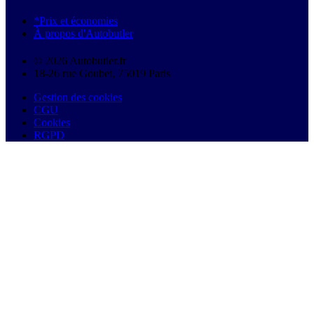
*Prix et économies
À propos d'Autobutler
© 2026 Autobutler.fr
18-26 rue Goubet, 75019 Paris
Gestion des cookies
CGU
Cookies
RGPD