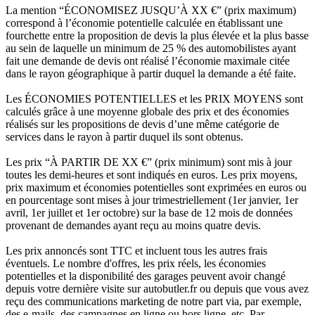
La mention “ÉCONOMISEZ JUSQU’À XX €” (prix maximum)
correspond à l’économie potentielle calculée en établissant une
fourchette entre la proposition de devis la plus élevée et la plus basse
au sein de laquelle un minimum de 25 % des automobilistes ayant
fait une demande de devis ont réalisé l’économie maximale citée
dans le rayon géographique à partir duquel la demande a été faite.
Les ÉCONOMIES POTENTIELLES et les PRIX MOYENS sont
calculés grâce à une moyenne globale des prix et des économies
réalisés sur les propositions de devis d’une même catégorie de
services dans le rayon à partir duquel ils sont obtenus.
Les prix “À PARTIR DE XX €” (prix minimum) sont mis à jour
toutes les demi-heures et sont indiqués en euros. Les prix moyens,
prix maximum et économies potentielles sont exprimées en euros ou
en pourcentage sont mises à jour trimestriellement (1er janvier, 1er
avril, 1er juillet et 1er octobre) sur la base de 12 mois de données
provenant de demandes ayant reçu au moins quatre devis.
Les prix annoncés sont TTC et incluent tous les autres frais
éventuels. Le nombre d'offres, les prix réels, les économies
potentielles et la disponibilité des garages peuvent avoir changé
depuis votre dernière visite sur autobutler.fr ou depuis que vous avez
reçu des communications marketing de notre part via, par exemple,
des e-mails, des campagnes en ligne ou hors ligne, etc. Par