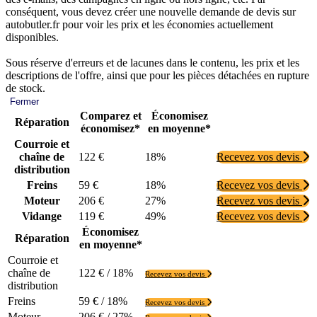
conséquent, vous devez créer une nouvelle demande de devis sur
autobutler.fr pour voir les prix et les économies actuellement
disponibles.
Sous réserve d'erreurs et de lacunes dans le contenu, les prix et les
descriptions de l'offre, ainsi que pour les pièces détachées en rupture
de stock.
Fermer
Comparez et
Économisez
Réparation
économisez*
en moyenne*
Courroie et
chaîne de
122 €
18%
Recevez vos devis
distribution
Freins
59 €
18%
Recevez vos devis
Moteur
206 €
27%
Recevez vos devis
Vidange
119 €
49%
Recevez vos devis
Économisez
Réparation
en moyenne*
Courroie et
chaîne de
122 € / 18%
Recevez vos devis
distribution
Freins
59 € / 18%
Recevez vos devis
Moteur
206 € / 27%