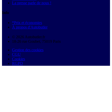
La presse parle de nous !
Info
*Prix et économies
À propos d'Autobutler
© 2026 Autobutler.fr
18-26 rue Goubet, 75019 Paris
Gestion des cookies
CGU
Cookies
RGPD