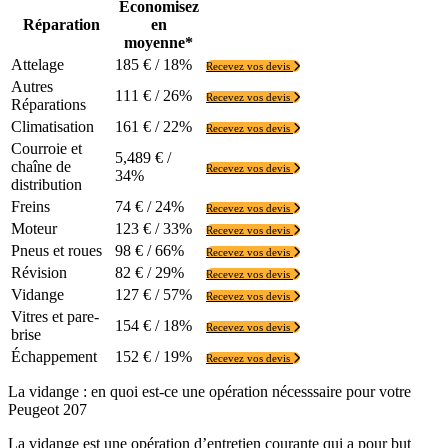
Économisez
Réparation
en
moyenne*
Attelage
185 € / 18%
Recevez vos devis
Autres
111 € / 26%
Recevez vos devis
Réparations
Climatisation
161 € / 22%
Recevez vos devis
Courroie et
5,489 € /
chaîne de
Recevez vos devis
34%
distribution
Freins
74 € / 24%
Recevez vos devis
Moteur
123 € / 33%
Recevez vos devis
Pneus et roues
98 € / 66%
Recevez vos devis
Révision
82 € / 29%
Recevez vos devis
Vidange
127 € / 57%
Recevez vos devis
Vitres et pare-
154 € / 18%
Recevez vos devis
brise
Échappement
152 € / 19%
Recevez vos devis
La vidange : en quoi est-ce une opération nécesssaire pour votre
Peugeot 207
La vidange est une opération d’entretien courante qui a pour but