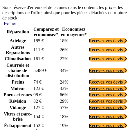
Sous réserve d'erreurs et de lacunes dans le contenu, les prix et les
descriptions de l'offre, ainsi que pour les pièces détachées en rupture
de stock.
Fermer
Comparez et
Économisez
Réparation
économisez*
en moyenne*
Attelage
185 €
18%
Recevez vos devis
Autres
111 €
26%
Recevez vos devis
Réparations
Climatisation
161 €
22%
Recevez vos devis
Courroie et
chaîne de
5,489 €
34%
Recevez vos devis
distribution
Freins
74 €
24%
Recevez vos devis
Moteur
123 €
33%
Recevez vos devis
Pneus et roues
98 €
66%
Recevez vos devis
Révision
82 €
29%
Recevez vos devis
Vidange
127 €
57%
Recevez vos devis
Vitres et pare-
154 €
18%
Recevez vos devis
brise
Échappement
152 €
19%
Recevez vos devis