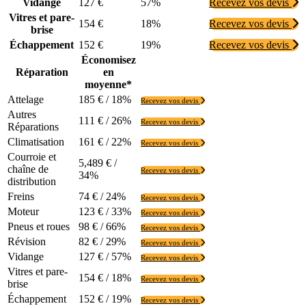
Vidange
127 €
57%
Recevez vos devis
Vitres et pare-
154 €
18%
Recevez vos devis
brise
Échappement
152 €
19%
Recevez vos devis
Économisez
Réparation
en
moyenne*
Attelage
185 € / 18%
Recevez vos devis
Autres
111 € / 26%
Recevez vos devis
Réparations
Climatisation
161 € / 22%
Recevez vos devis
Courroie et
5,489 € /
chaîne de
Recevez vos devis
34%
distribution
Freins
74 € / 24%
Recevez vos devis
Moteur
123 € / 33%
Recevez vos devis
Pneus et roues
98 € / 66%
Recevez vos devis
Révision
82 € / 29%
Recevez vos devis
Vidange
127 € / 57%
Recevez vos devis
Vitres et pare-
154 € / 18%
Recevez vos devis
brise
Échappement
152 € / 19%
Recevez vos devis