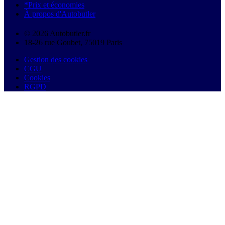
*Prix et économies
À propos d'Autobutler
© 2026 Autobutler.fr
18-26 rue Goubet, 75019 Paris
Gestion des cookies
CGU
Cookies
RGPD