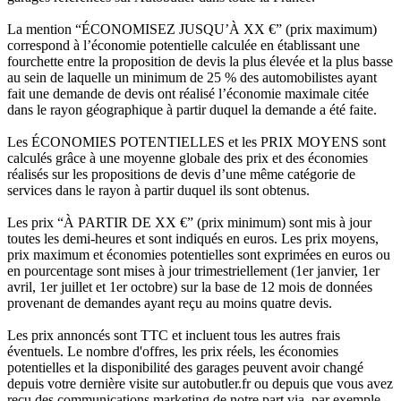
La mention “ÉCONOMISEZ JUSQU’À XX €” (prix maximum)
correspond à l’économie potentielle calculée en établissant une
fourchette entre la proposition de devis la plus élevée et la plus basse
au sein de laquelle un minimum de 25 % des automobilistes ayant
fait une demande de devis ont réalisé l’économie maximale citée
dans le rayon géographique à partir duquel la demande a été faite.
Les ÉCONOMIES POTENTIELLES et les PRIX MOYENS sont
calculés grâce à une moyenne globale des prix et des économies
réalisés sur les propositions de devis d’une même catégorie de
services dans le rayon à partir duquel ils sont obtenus.
Les prix “À PARTIR DE XX €” (prix minimum) sont mis à jour
toutes les demi-heures et sont indiqués en euros. Les prix moyens,
prix maximum et économies potentielles sont exprimées en euros ou
en pourcentage sont mises à jour trimestriellement (1er janvier, 1er
avril, 1er juillet et 1er octobre) sur la base de 12 mois de données
provenant de demandes ayant reçu au moins quatre devis.
Les prix annoncés sont TTC et incluent tous les autres frais
éventuels. Le nombre d'offres, les prix réels, les économies
potentielles et la disponibilité des garages peuvent avoir changé
depuis votre dernière visite sur autobutler.fr ou depuis que vous avez
reçu des communications marketing de notre part via, par exemple,