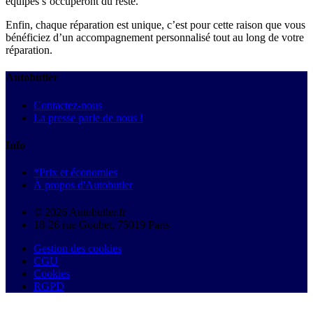
équipes s’occuperont du reste.
Enfin, chaque réparation est unique, c’est pour cette raison que vous
bénéficiez d’un accompagnement personnalisé tout au long de votre
réparation.
Autobutler
Contactez-nous
La presse parle de nous !
Info
*Prix et économies
À propos d'Autobutler
© 2026 Autobutler.fr
18-26 rue Goubet, 75019 Paris
Gestion des cookies
CGU
Cookies
RGPD