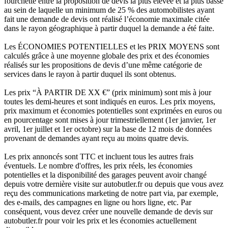
fourchette entre la proposition de devis la plus élevée et la plus basse
au sein de laquelle un minimum de 25 % des automobilistes ayant
fait une demande de devis ont réalisé l’économie maximale citée
dans le rayon géographique à partir duquel la demande a été faite.
Les ÉCONOMIES POTENTIELLES et les PRIX MOYENS sont
calculés grâce à une moyenne globale des prix et des économies
réalisés sur les propositions de devis d’une même catégorie de
services dans le rayon à partir duquel ils sont obtenus.
Les prix “À PARTIR DE XX €” (prix minimum) sont mis à jour
toutes les demi-heures et sont indiqués en euros. Les prix moyens,
prix maximum et économies potentielles sont exprimées en euros ou
en pourcentage sont mises à jour trimestriellement (1er janvier, 1er
avril, 1er juillet et 1er octobre) sur la base de 12 mois de données
provenant de demandes ayant reçu au moins quatre devis.
Les prix annoncés sont TTC et incluent tous les autres frais
éventuels. Le nombre d'offres, les prix réels, les économies
potentielles et la disponibilité des garages peuvent avoir changé
depuis votre dernière visite sur autobutler.fr ou depuis que vous avez
reçu des communications marketing de notre part via, par exemple,
des e-mails, des campagnes en ligne ou hors ligne, etc. Par
conséquent, vous devez créer une nouvelle demande de devis sur
autobutler.fr pour voir les prix et les économies actuellement