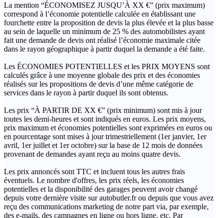
La mention “ÉCONOMISEZ JUSQU’À XX €” (prix maximum)
correspond à l’économie potentielle calculée en établissant une
fourchette entre la proposition de devis la plus élevée et la plus basse
au sein de laquelle un minimum de 25 % des automobilistes ayant
fait une demande de devis ont réalisé l’économie maximale citée
dans le rayon géographique à partir duquel la demande a été faite.
Les ÉCONOMIES POTENTIELLES et les PRIX MOYENS sont
calculés grâce à une moyenne globale des prix et des économies
réalisés sur les propositions de devis d’une même catégorie de
services dans le rayon à partir duquel ils sont obtenus.
Les prix “À PARTIR DE XX €” (prix minimum) sont mis à jour
toutes les demi-heures et sont indiqués en euros. Les prix moyens,
prix maximum et économies potentielles sont exprimées en euros ou
en pourcentage sont mises à jour trimestriellement (1er janvier, 1er
avril, 1er juillet et 1er octobre) sur la base de 12 mois de données
provenant de demandes ayant reçu au moins quatre devis.
Les prix annoncés sont TTC et incluent tous les autres frais
éventuels. Le nombre d'offres, les prix réels, les économies
potentielles et la disponibilité des garages peuvent avoir changé
depuis votre dernière visite sur autobutler.fr ou depuis que vous avez
reçu des communications marketing de notre part via, par exemple,
des e-mails, des campagnes en ligne ou hors ligne, etc. Par