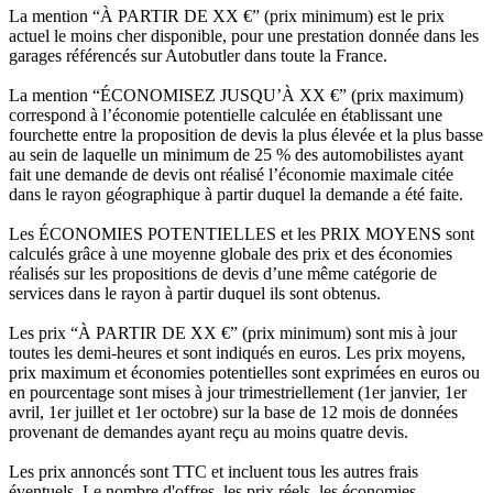
La mention “À PARTIR DE XX €” (prix minimum) est le prix
actuel le moins cher disponible, pour une prestation donnée dans les
garages référencés sur Autobutler dans toute la France.
La mention “ÉCONOMISEZ JUSQU’À XX €” (prix maximum)
correspond à l’économie potentielle calculée en établissant une
fourchette entre la proposition de devis la plus élevée et la plus basse
au sein de laquelle un minimum de 25 % des automobilistes ayant
fait une demande de devis ont réalisé l’économie maximale citée
dans le rayon géographique à partir duquel la demande a été faite.
Les ÉCONOMIES POTENTIELLES et les PRIX MOYENS sont
calculés grâce à une moyenne globale des prix et des économies
réalisés sur les propositions de devis d’une même catégorie de
services dans le rayon à partir duquel ils sont obtenus.
Les prix “À PARTIR DE XX €” (prix minimum) sont mis à jour
toutes les demi-heures et sont indiqués en euros. Les prix moyens,
prix maximum et économies potentielles sont exprimées en euros ou
en pourcentage sont mises à jour trimestriellement (1er janvier, 1er
avril, 1er juillet et 1er octobre) sur la base de 12 mois de données
provenant de demandes ayant reçu au moins quatre devis.
Les prix annoncés sont TTC et incluent tous les autres frais
éventuels. Le nombre d'offres, les prix réels, les économies