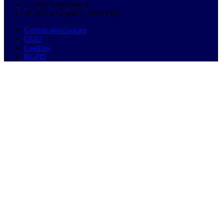
© 2026 Autobutler.fr
18-26 rue Goubet, 75019 Paris
Gestion des cookies
CGU
Cookies
RGPD