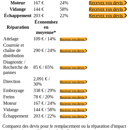
Moteur
167 €
24%
Recevez vos devis
Vidange
144 €
58%
Recevez vos devis
Échappement
203 €
22%
Recevez vos devis
Économisez
Réparation
en
moyenne*
Attelage
109 € / 14%
Recevez vos devis
Courroie et
chaîne de
290 € / 24%
Recevez vos devis
distribution
Diagnostic /
Recherche de
85 € / 65%
Recevez vos devis
pannes
2,091 € /
Direction
Recevez vos devis
30%
Embrayage
338 € / 29%
Recevez vos devis
Freins
78 € / 20%
Recevez vos devis
Moteur
167 € / 24%
Recevez vos devis
Vidange
144 € / 58%
Recevez vos devis
Échappement
203 € / 22%
Recevez vos devis
Comparez des devis pour le remplacement ou la réparation d'impact