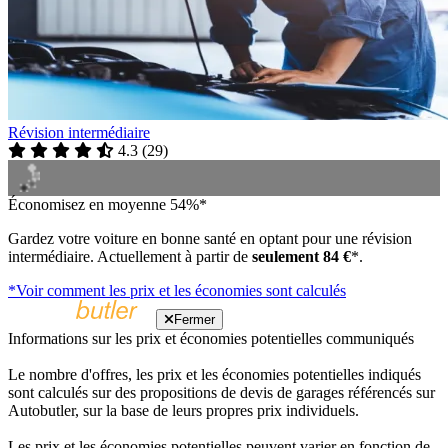
Révision intermédiaire
4.3
(
29
)
Économisez en moyenne 54%*
Gardez votre voiture en bonne santé en optant pour une révision
intermédiaire. Actuellement à partir de
seulement 84 €
*.
*Voir comment les prix et les économies sont calculés
Fermer
Informations sur les prix et économies potentielles communiqués
Le nombre d'offres, les prix et les économies potentielles indiqués
sont calculés sur des propositions de devis de garages référencés sur
Autobutler, sur la base de leurs propres prix individuels.
Les prix et les économies potentielles peuvent varier en fonction de