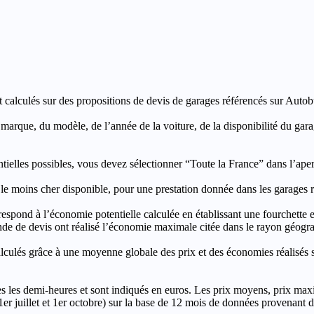
t calculés sur des propositions de devis de garages référencés sur Autobut
a marque, du modèle, de l’année de la voiture, de la disponibilité du ga
entielles possibles, vous devez sélectionner “Toute la France” dans l’ape
moins cher disponible, pour une prestation donnée dans les garages ré
’économie potentielle calculée en établissant une fourchette entre l
e de devis ont réalisé l’économie maximale citée dans le rayon géograp
e à une moyenne globale des prix et des économies réalisés sur le
les demi-heures et sont indiqués en euros. Les prix moyens, prix max
, 1er juillet et 1er octobre) sur la base de 12 mois de données provenan