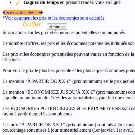
Gagnez du temps
en prenant rendez-vous en ligne
Recevez des devis
*Voir comment les prix et les économies sont calculés
Fermer
Informations sur les prix et économies potentielles communiqués
Le nombre d'offres, les prix et les économies potentielles indiqués son
Les prix et les économies potentielles peuvent varier en fonction de l
effectuée.
Pour voir le prix le plus bas possible et les plus larges économies pot
La mention “À PARTIR DE XX €” (prix minimum) est le prix actuel le 
La mention “ÉCONOMISEZ JUSQU’À XX €” (prix maximum) correspond à l
laquelle un minimum de 25 % des automobilistes ayant fait une demand
Les ÉCONOMIES POTENTIELLES et les PRIX MOYENS sont calculés grâc
rayon à partir duquel ils sont obtenus.
Les prix “À PARTIR DE XX €” (prix minimum) sont mis à jour toutes 
pourcentage sont mises à jour trimestriellement (1er janvier, 1er avril