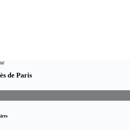
ité
ès de Paris
ires