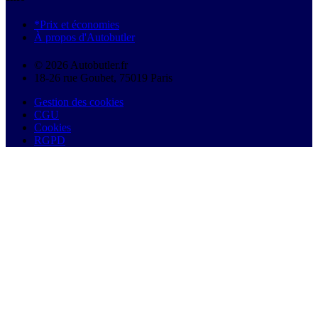
*Prix et économies
À propos d'Autobutler
© 2026 Autobutler.fr
18-26 rue Goubet, 75019 Paris
Gestion des cookies
CGU
Cookies
RGPD