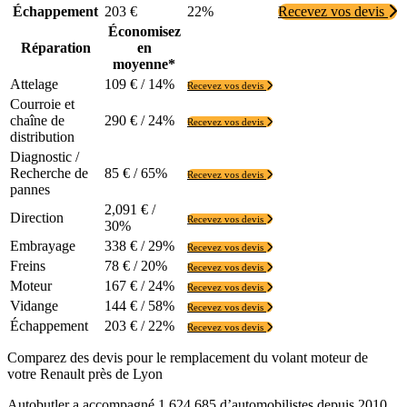
Échappement
203 €
22%
Recevez vos devis
Économisez
Réparation
en
moyenne*
Attelage
109 € / 14%
Recevez vos devis
Courroie et
chaîne de
290 € / 24%
Recevez vos devis
distribution
Diagnostic /
Recherche de
85 € / 65%
Recevez vos devis
pannes
2,091 € /
Direction
Recevez vos devis
30%
Embrayage
338 € / 29%
Recevez vos devis
Freins
78 € / 20%
Recevez vos devis
Moteur
167 € / 24%
Recevez vos devis
Vidange
144 € / 58%
Recevez vos devis
Échappement
203 € / 22%
Recevez vos devis
Comparez des devis pour le remplacement du volant moteur de
votre Renault près de Lyon
Autobutler a accompagné 1 624 685 d’automobilistes depuis 2010.