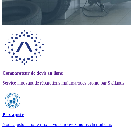
Comparateur de devis en ligne
Service innovant de réparations multimarques promu par Stellantis
Prix ajusté
Nous ajustons notre prix si vous trouvez moins cher ailleurs