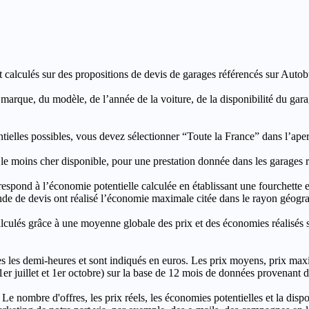
t calculés sur des propositions de devis de garages référencés sur Autobut
a marque, du modèle, de l’année de la voiture, de la disponibilité du ga
entielles possibles, vous devez sélectionner “Toute la France” dans l’ape
moins cher disponible, pour une prestation donnée dans les garages ré
’économie potentielle calculée en établissant une fourchette entre l
e de devis ont réalisé l’économie maximale citée dans le rayon géograp
e à une moyenne globale des prix et des économies réalisés sur le
les demi-heures et sont indiqués en euros. Les prix moyens, prix max
, 1er juillet et 1er octobre) sur la base de 12 mois de données provenan
 Le nombre d'offres, les prix réels, les économies potentielles et la disp