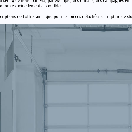
keting de notre part via, par exemple, des e-mails, des campagnes en l
économies actuellement disponibles.
criptions de l'offre, ainsi que pour les pièces détachées en rupture de st