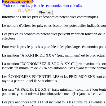
Recevez des devis
*Voir comment les prix et les économies sont calculés
Fermer
Informations sur les prix et économies potentielles communiqués
Le nombre d'offres, les prix et les économies potentielles indiqués son
Les prix et les économies potentielles peuvent varier en fonction de l
effectuée.
Pour voir le prix le plus bas possible et les plus larges économies pot
La mention “À PARTIR DE XX €” (prix minimum) est le prix actuel le 
La mention “ÉCONOMISEZ JUSQU’À XX €” (prix maximum) correspond à l
laquelle un minimum de 25 % des automobilistes ayant fait une demand
Les ÉCONOMIES POTENTIELLES et les PRIX MOYENS sont calculés grâc
rayon à partir duquel ils sont obtenus.
Les prix “À PARTIR DE XX €” (prix minimum) sont mis à jour toutes 
pourcentage sont mises à jour trimestriellement (1er janvier, 1er avril
Les prix annoncés sont TTC et incluent tous les autres frais éventuels.