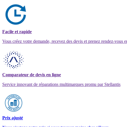
Facile et rapide
Vous créez votre demande, recevez des devis et prenez rendez-vous e
Comparateur de devis en ligne
Service innovant de réparations multimarques promu par Stellantis
Prix ajusté