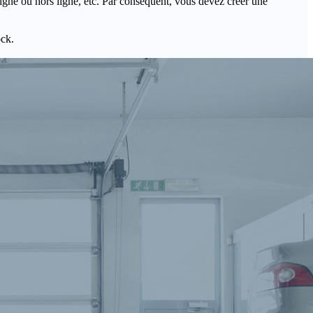
igne ou hors ligne, etc. Par conséquent, vous devez créer une
ock.