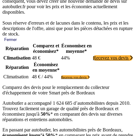
conséquent, vous devez créer une nouvelle demande de devis sur
autobutler.fr pour voir les prix et les économies actuellement
disponibles.
Sous réserve d'erreurs et de lacunes dans le contenu, les prix et les
descriptions de l'offre, ainsi que pour les pièces détachées en rupture
de stock.
Fermer
Comparez et
Économisez en
Réparation
économisez*
moyenne*
Climatisation
48 €
44%
Recevez vos devis
Économisez
Réparation
en moyenne*
Climatisation
48 € / 44%
Recevez vos devis
Comparez des devis pour le remplacement du collecteur
d'échappement de votre Smart près de Bordeaux
Autobutler a accompagné 1 624 685 d’automobilistes depuis 2010.
Trouvez facilement un garage de qualité près de Bordeaux et
économisez jusqu'à
50%
* en comparant des devis sur diverses
réparations et entretiens automobiles.
En passant par autobutler, les automobilistes près de Bordeaux,
économisent jusqu’à 50%
* en comparant les prix avant de prendre