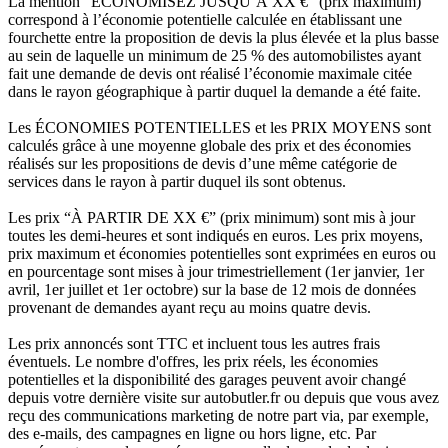
La mention “ÉCONOMISEZ JUSQU’À XX €” (prix maximum)
correspond à l’économie potentielle calculée en établissant une
fourchette entre la proposition de devis la plus élevée et la plus basse
au sein de laquelle un minimum de 25 % des automobilistes ayant
fait une demande de devis ont réalisé l’économie maximale citée
dans le rayon géographique à partir duquel la demande a été faite.
Les ÉCONOMIES POTENTIELLES et les PRIX MOYENS sont
calculés grâce à une moyenne globale des prix et des économies
réalisés sur les propositions de devis d’une même catégorie de
services dans le rayon à partir duquel ils sont obtenus.
Les prix “À PARTIR DE XX €” (prix minimum) sont mis à jour
toutes les demi-heures et sont indiqués en euros. Les prix moyens,
prix maximum et économies potentielles sont exprimées en euros ou
en pourcentage sont mises à jour trimestriellement (1er janvier, 1er
avril, 1er juillet et 1er octobre) sur la base de 12 mois de données
provenant de demandes ayant reçu au moins quatre devis.
Les prix annoncés sont TTC et incluent tous les autres frais
éventuels. Le nombre d'offres, les prix réels, les économies
potentielles et la disponibilité des garages peuvent avoir changé
depuis votre dernière visite sur autobutler.fr ou depuis que vous avez
reçu des communications marketing de notre part via, par exemple,
des e-mails, des campagnes en ligne ou hors ligne, etc. Par