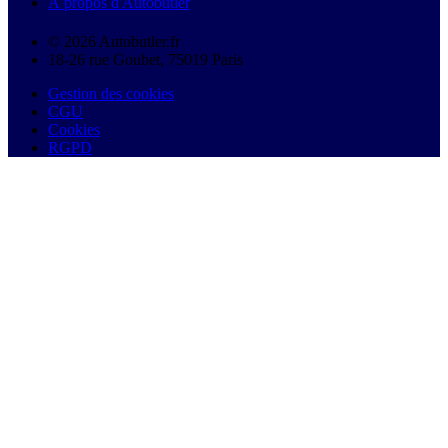
À propos d'Autobutler
© 2026 Autobutler.fr
18-26 rue Goubet, 75019 Paris
Gestion des cookies
CGU
Cookies
RGPD