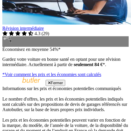
Révision intermédiaire
4.3
(
29
)
Économisez en moyenne 54%*
Gardez votre voiture en bonne santé en optant pour une révision
intermédiaire. Actuellement à partir de
seulement 84 €
*.
*Voir comment les prix et les économies sont calculés
Fermer
Informations sur les prix et économies potentielles communiqués
Le nombre d'offres, les prix et les économies potentielles indiqués
sont calculés sur des propositions de devis de garages référencés sur
Autobutler, sur la base de leurs propres prix individuels.
Les prix et les économies potentielles peuvent varier en fonction de
la marque, du modèle, de l’année de la voiture, de la disponibilité du
garage et du moment et de l’endroit en France où la demande doit