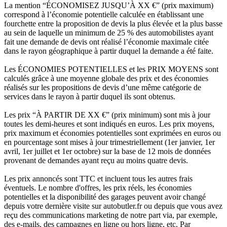
La mention “ÉCONOMISEZ JUSQU’À XX €” (prix maximum)
correspond à l’économie potentielle calculée en établissant une
fourchette entre la proposition de devis la plus élevée et la plus basse
au sein de laquelle un minimum de 25 % des automobilistes ayant
fait une demande de devis ont réalisé l’économie maximale citée
dans le rayon géographique à partir duquel la demande a été faite.
Les ÉCONOMIES POTENTIELLES et les PRIX MOYENS sont
calculés grâce à une moyenne globale des prix et des économies
réalisés sur les propositions de devis d’une même catégorie de
services dans le rayon à partir duquel ils sont obtenus.
Les prix “À PARTIR DE XX €” (prix minimum) sont mis à jour
toutes les demi-heures et sont indiqués en euros. Les prix moyens,
prix maximum et économies potentielles sont exprimées en euros ou
en pourcentage sont mises à jour trimestriellement (1er janvier, 1er
avril, 1er juillet et 1er octobre) sur la base de 12 mois de données
provenant de demandes ayant reçu au moins quatre devis.
Les prix annoncés sont TTC et incluent tous les autres frais
éventuels. Le nombre d'offres, les prix réels, les économies
potentielles et la disponibilité des garages peuvent avoir changé
depuis votre dernière visite sur autobutler.fr ou depuis que vous avez
reçu des communications marketing de notre part via, par exemple,
des e-mails, des campagnes en ligne ou hors ligne, etc. Par