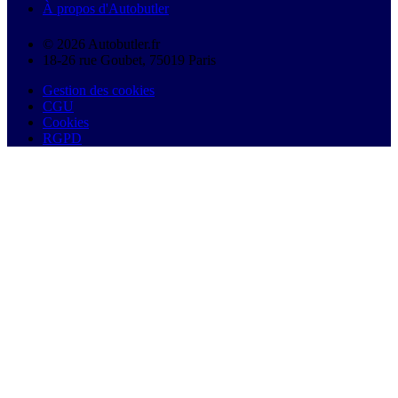
À propos d'Autobutler
© 2026 Autobutler.fr
18-26 rue Goubet, 75019 Paris
Gestion des cookies
CGU
Cookies
RGPD