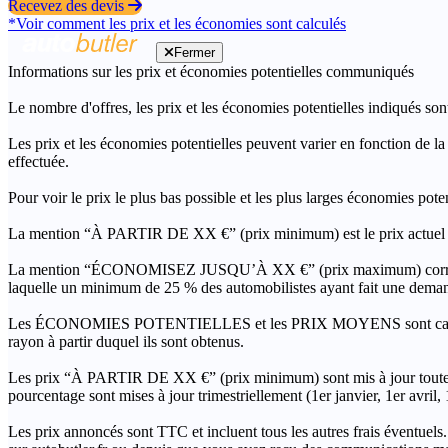
Recevez des devis
*Voir comment les prix et les économies sont calculés
Fermer
Informations sur les prix et économies potentielles communiqués
Le nombre d'offres, les prix et les économies potentielles indiqués son
Les prix et les économies potentielles peuvent varier en fonction de l
effectuée.
Pour voir le prix le plus bas possible et les plus larges économies pot
La mention “À PARTIR DE XX €” (prix minimum) est le prix actuel le 
La mention “ÉCONOMISEZ JUSQU’À XX €” (prix maximum) correspond à l
laquelle un minimum de 25 % des automobilistes ayant fait une demand
Les ÉCONOMIES POTENTIELLES et les PRIX MOYENS sont calculés grâc
rayon à partir duquel ils sont obtenus.
Les prix “À PARTIR DE XX €” (prix minimum) sont mis à jour toutes 
pourcentage sont mises à jour trimestriellement (1er janvier, 1er avril
Les prix annoncés sont TTC et incluent tous les autres frais éventuels.