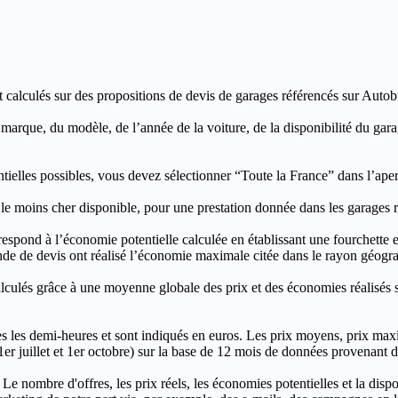
t calculés sur des propositions de devis de garages référencés sur Autobut
a marque, du modèle, de l’année de la voiture, de la disponibilité du ga
entielles possibles, vous devez sélectionner “Toute la France” dans l’ape
moins cher disponible, pour une prestation donnée dans les garages ré
’économie potentielle calculée en établissant une fourchette entre l
e de devis ont réalisé l’économie maximale citée dans le rayon géograp
e à une moyenne globale des prix et des économies réalisés sur le
les demi-heures et sont indiqués en euros. Les prix moyens, prix max
, 1er juillet et 1er octobre) sur la base de 12 mois de données provenan
 Le nombre d'offres, les prix réels, les économies potentielles et la disp