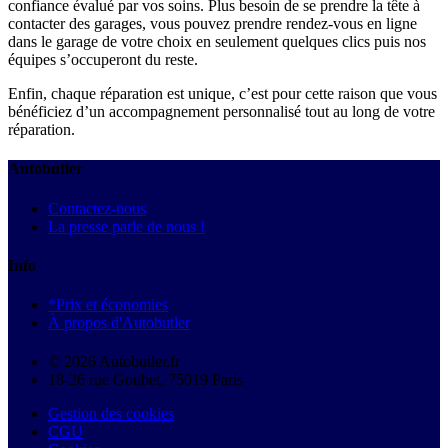
confiance évalué par vos soins. Plus besoin de se prendre la tête à
contacter des garages, vous pouvez prendre rendez-vous en ligne
dans le garage de votre choix en seulement quelques clics puis nos
équipes s’occuperont du reste.
Enfin, chaque réparation est unique, c’est pour cette raison que vous
bénéficiez d’un accompagnement personnalisé tout au long de votre
réparation.
Autobutler
Contactez-nous
La presse parle de nous !
Info
*Prix et économies
À propos d'Autobutler
© 2026 Autobutler.fr
18-26 rue Goubet, 75019 Paris
Gestion des cookies
CGU