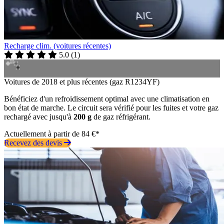
Recharge clim. (voitures récentes)
5.0
(
1
)
Voitures de 2018 et plus récentes (gaz R1234YF)
Bénéficiez d'un refroidissement optimal avec une climatisation en
bon état de marche. Le circuit sera vérifié pour les fuites et votre gaz
rechargé avec jusqu'à
200 g
de gaz réfrigérant.
Actuellement à partir de 84 €*
Recevez des devis