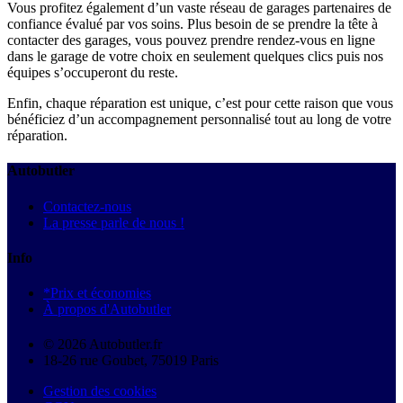
Vous profitez également d’un vaste réseau de garages partenaires de
confiance évalué par vos soins. Plus besoin de se prendre la tête à
contacter des garages, vous pouvez prendre rendez-vous en ligne
dans le garage de votre choix en seulement quelques clics puis nos
équipes s’occuperont du reste.
Enfin, chaque réparation est unique, c’est pour cette raison que vous
bénéficiez d’un accompagnement personnalisé tout au long de votre
réparation.
Autobutler
Contactez-nous
La presse parle de nous !
Info
*Prix et économies
À propos d'Autobutler
© 2026 Autobutler.fr
18-26 rue Goubet, 75019 Paris
Gestion des cookies