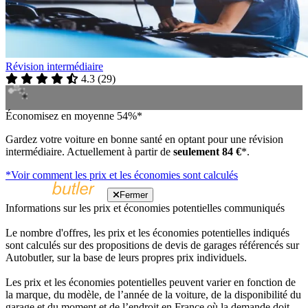
Révision intermédiaire
4.3
(
29
)
Économisez en moyenne 54%*
Gardez votre voiture en bonne santé en optant pour une révision
intermédiaire. Actuellement à partir de
seulement 84 €
*.
*Voir comment les prix et les économies sont calculés
Fermer
Informations sur les prix et économies potentielles communiqués
Le nombre d'offres, les prix et les économies potentielles indiqués
sont calculés sur des propositions de devis de garages référencés sur
Autobutler, sur la base de leurs propres prix individuels.
Les prix et les économies potentielles peuvent varier en fonction de
la marque, du modèle, de l’année de la voiture, de la disponibilité du
garage et du moment et de l’endroit en France où la demande doit