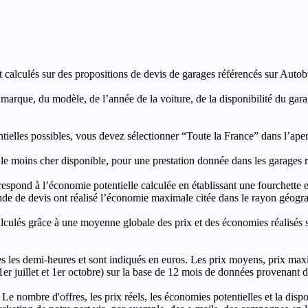
t calculés sur des propositions de devis de garages référencés sur Autobut
a marque, du modèle, de l’année de la voiture, de la disponibilité du ga
entielles possibles, vous devez sélectionner “Toute la France” dans l’ape
moins cher disponible, pour une prestation donnée dans les garages ré
’économie potentielle calculée en établissant une fourchette entre l
e de devis ont réalisé l’économie maximale citée dans le rayon géograp
e à une moyenne globale des prix et des économies réalisés sur le
les demi-heures et sont indiqués en euros. Les prix moyens, prix max
, 1er juillet et 1er octobre) sur la base de 12 mois de données provenan
 Le nombre d'offres, les prix réels, les économies potentielles et la disp