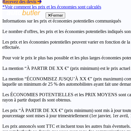
Recevez des devis
*Voir comment les prix et les économies sont calculés
Fermer
Informations sur les prix et économies potentielles communiqués
Le nombre d'offres, les prix et les économies potentielles indiqués son
Les prix et les économies potentielles peuvent varier en fonction de l
effectuée.
Pour voir le prix le plus bas possible et les plus larges économies pot
La mention “À PARTIR DE XX €” (prix minimum) est le prix actuel le 
La mention “ÉCONOMISEZ JUSQU’À XX €” (prix maximum) correspond à l
laquelle un minimum de 25 % des automobilistes ayant fait une demand
Les ÉCONOMIES POTENTIELLES et les PRIX MOYENS sont calculés grâc
rayon à partir duquel ils sont obtenus.
Les prix “À PARTIR DE XX €” (prix minimum) sont mis à jour toutes 
pourcentage sont mises à jour trimestriellement (1er janvier, 1er avril
Les prix annoncés sont TTC et incluent tous les autres frais éventuels.