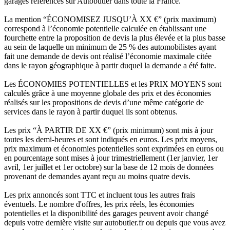
garages référencés sur Autobutler dans toute la France.
La mention “ÉCONOMISEZ JUSQU’À XX €” (prix maximum)
correspond à l’économie potentielle calculée en établissant une
fourchette entre la proposition de devis la plus élevée et la plus basse
au sein de laquelle un minimum de 25 % des automobilistes ayant
fait une demande de devis ont réalisé l’économie maximale citée
dans le rayon géographique à partir duquel la demande a été faite.
Les ÉCONOMIES POTENTIELLES et les PRIX MOYENS sont
calculés grâce à une moyenne globale des prix et des économies
réalisés sur les propositions de devis d’une même catégorie de
services dans le rayon à partir duquel ils sont obtenus.
Les prix “À PARTIR DE XX €” (prix minimum) sont mis à jour
toutes les demi-heures et sont indiqués en euros. Les prix moyens,
prix maximum et économies potentielles sont exprimées en euros ou
en pourcentage sont mises à jour trimestriellement (1er janvier, 1er
avril, 1er juillet et 1er octobre) sur la base de 12 mois de données
provenant de demandes ayant reçu au moins quatre devis.
Les prix annoncés sont TTC et incluent tous les autres frais
éventuels. Le nombre d'offres, les prix réels, les économies
potentielles et la disponibilité des garages peuvent avoir changé
depuis votre dernière visite sur autobutler.fr ou depuis que vous avez