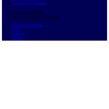
À propos d'Autobutler
© 2026 Autobutler.fr
18-26 rue Goubet, 75019 Paris
Gestion des cookies
CGU
Cookies
RGPD