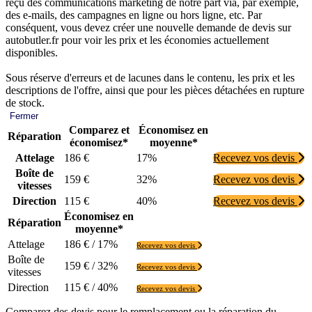
reçu des communications marketing de notre part via, par exemple,
des e-mails, des campagnes en ligne ou hors ligne, etc. Par
conséquent, vous devez créer une nouvelle demande de devis sur
autobutler.fr pour voir les prix et les économies actuellement
disponibles.
Sous réserve d'erreurs et de lacunes dans le contenu, les prix et les
descriptions de l'offre, ainsi que pour les pièces détachées en rupture
de stock.
Fermer
Comparez et
Économisez en
Réparation
économisez*
moyenne*
Attelage
186 €
17%
Recevez vos devis
Boîte de
159 €
32%
Recevez vos devis
vitesses
Direction
115 €
40%
Recevez vos devis
Économisez en
Réparation
moyenne*
Attelage
186 € / 17%
Recevez vos devis
Boîte de
159 € / 32%
Recevez vos devis
vitesses
Direction
115 € / 40%
Recevez vos devis
Comparez des devis pour le remplacement ou la réparation du