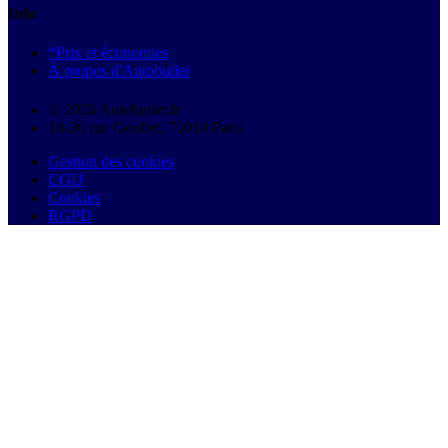
Info
*Prix et économies
À propos d'Autobutler
© 2026 Autobutler.fr
18-26 rue Goubet, 75019 Paris
Gestion des cookies
CGU
Cookies
RGPD