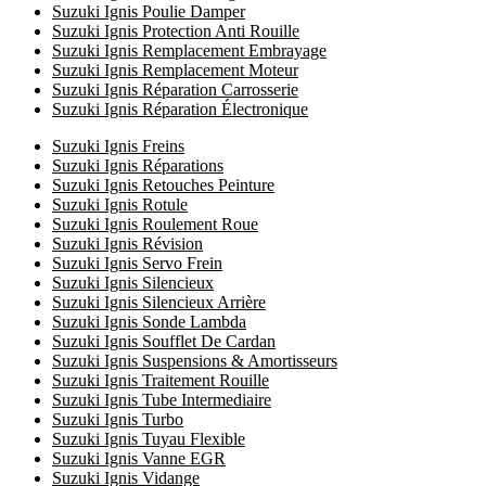
Suzuki Ignis Poulie Damper
Suzuki Ignis Protection Anti Rouille
Suzuki Ignis Remplacement Embrayage
Suzuki Ignis Remplacement Moteur
Suzuki Ignis Réparation Carrosserie
Suzuki Ignis Réparation Électronique
Suzuki Ignis Freins
Suzuki Ignis Réparations
Suzuki Ignis Retouches Peinture
Suzuki Ignis Rotule
Suzuki Ignis Roulement Roue
Suzuki Ignis Révision
Suzuki Ignis Servo Frein
Suzuki Ignis Silencieux
Suzuki Ignis Silencieux Arrière
Suzuki Ignis Sonde Lambda
Suzuki Ignis Soufflet De Cardan
Suzuki Ignis Suspensions & Amortisseurs
Suzuki Ignis Traitement Rouille
Suzuki Ignis Tube Intermediaire
Suzuki Ignis Turbo
Suzuki Ignis Tuyau Flexible
Suzuki Ignis Vanne EGR
Suzuki Ignis Vidange