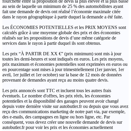
fourchette entre la proposition de devis la plus élevée et la plus basse
au sein de laquelle un minimum de 25 % des automobilistes ayant
fait une demande de devis ont réalisé l’économie maximale citée
dans le rayon géographique à partir duquel la demande a été faite.
Les ÉCONOMIES POTENTIELLES et les PRIX MOYENS sont
calculés grâce à une moyenne globale des prix et des économies
réalisés sur les propositions de devis d’une même catégorie de
services dans le rayon à partir duquel ils sont obtenus.
Les prix “À PARTIR DE XX €” (prix minimum) sont mis à jour
toutes les demi-heures et sont indiqués en euros. Les prix moyens,
prix maximum et économies potentielles sont exprimées en euros ou
en pourcentage sont mises à jour trimestriellement (1er janvier, 1er
avril, 1er juillet et 1er octobre) sur la base de 12 mois de données
provenant de demandes ayant reçu au moins quatre devis.
Les prix annoncés sont TTC et incluent tous les autres frais
éventuels. Le nombre d'offres, les prix réels, les économies
potentielles et la disponibilité des garages peuvent avoir changé
depuis votre dernière visite sur autobutler.fr ou depuis que vous avez
reçu des communications marketing de notre part via, par exemple,
des e-mails, des campagnes en ligne ou hors ligne, etc. Par
conséquent, vous devez créer une nouvelle demande de devis sur
autobutler.fr pour voir les prix et les économies actuellement