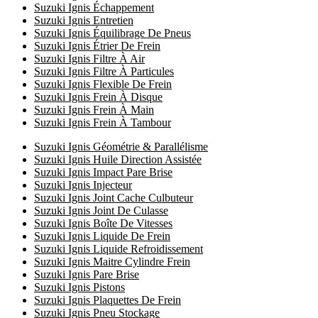
Suzuki Ignis Échappement
Suzuki Ignis Entretien
Suzuki Ignis Équilibrage De Pneus
Suzuki Ignis Étrier De Frein
Suzuki Ignis Filtre À Air
Suzuki Ignis Filtre À Particules
Suzuki Ignis Flexible De Frein
Suzuki Ignis Frein À Disque
Suzuki Ignis Frein À Main
Suzuki Ignis Frein À Tambour
Suzuki Ignis Géométrie & Parallélisme
Suzuki Ignis Huile Direction Assistée
Suzuki Ignis Impact Pare Brise
Suzuki Ignis Injecteur
Suzuki Ignis Joint Cache Culbuteur
Suzuki Ignis Joint De Culasse
Suzuki Ignis Boîte De Vitesses
Suzuki Ignis Liquide De Frein
Suzuki Ignis Liquide Refroidissement
Suzuki Ignis Maitre Cylindre Frein
Suzuki Ignis Pare Brise
Suzuki Ignis Pistons
Suzuki Ignis Plaquettes De Frein
Suzuki Ignis Pneu Stockage