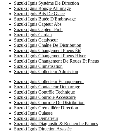
Suzuki Ignis Système De Direction
Suzuki Ignis Bougie Allumage
Suzuki Ignis Bris De Glace
Suzuki Ignis Butée D'Embrayage
Suzuki Ignis Capteur Abs
Suzuki Ignis Capteur Pmh
Suzuki Ignis Cardan
Suzuki Ignis Catalyseur
Suzuki Ignis Chaîne De Distribution
Suzuki Ignis Changement Pneus Été
Suzuki Ignis Changement Pneus Hiver
Suzuki Ignis Changement De Roues Et Pneus
Suzuki Ignis Climatisation
Suzuki Ignis Collecteur Admission
Suzuki Ignis Collecteur Échappement
Suzuki Ignis Contacteur Demarrage
Suzuki Ignis Contrôle Technique
Suzuki Ignis Courroie Accessoire
Suzuki Ignis Courroie De Distribution
Suzuki Ignis Crémaillère Direction
Suzuki Ignis Culasse
Suzuki Ignis Demarreur
Suzuki Ignis Diagnostic & Recherche Pannes
Suzuki Ignis Direction Assistée