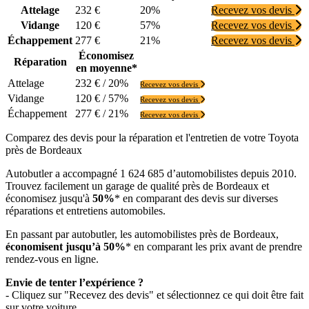
Attelage
232 €
20%
Recevez vos devis
Vidange
120 €
57%
Recevez vos devis
Échappement
277 €
21%
Recevez vos devis
Économisez
Réparation
en moyenne*
Attelage
232 € / 20%
Recevez vos devis
Vidange
120 € / 57%
Recevez vos devis
Échappement
277 € / 21%
Recevez vos devis
Comparez des devis pour la réparation et l'entretien de votre Toyota
près de Bordeaux
Autobutler a accompagné 1 624 685 d’automobilistes depuis 2010.
Trouvez facilement un garage de qualité près de Bordeaux et
économisez jusqu'à
50%
* en comparant des devis sur diverses
réparations et entretiens automobiles.
En passant par autobutler, les automobilistes près de Bordeaux,
économisent jusqu’à 50%
* en comparant les prix avant de prendre
rendez-vous en ligne.
Envie de tenter l’expérience ?
- Cliquez sur "Recevez des devis" et sélectionnez ce qui doit être fait
sur votre voiture