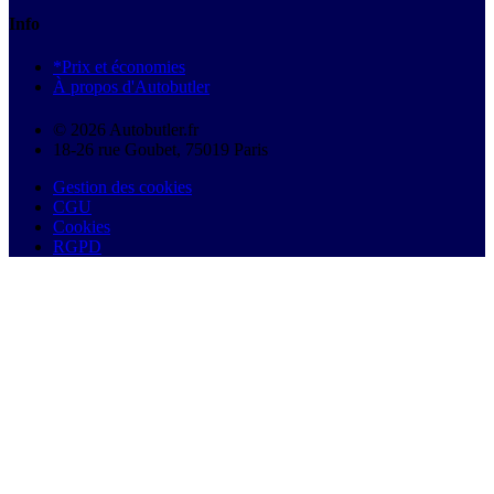
Info
*Prix et économies
À propos d'Autobutler
© 2026 Autobutler.fr
18-26 rue Goubet, 75019 Paris
Gestion des cookies
CGU
Cookies
RGPD