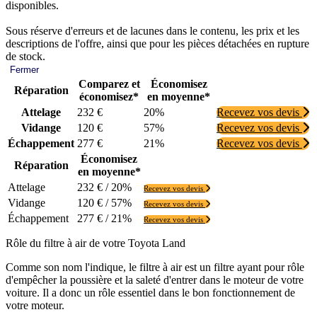
disponibles.
Sous réserve d'erreurs et de lacunes dans le contenu, les prix et les
descriptions de l'offre, ainsi que pour les pièces détachées en rupture
de stock.
Fermer
Comparez et
Économisez
Réparation
économisez*
en moyenne*
Attelage
232 €
20%
Recevez vos devis
Vidange
120 €
57%
Recevez vos devis
Échappement
277 €
21%
Recevez vos devis
Économisez
Réparation
en moyenne*
Attelage
232 € / 20%
Recevez vos devis
Vidange
120 € / 57%
Recevez vos devis
Échappement
277 € / 21%
Recevez vos devis
Rôle du filtre à air de votre Toyota Land
Comme son nom l'indique, le filtre à air est un filtre ayant pour rôle
d'empêcher la poussière et la saleté d'entrer dans le moteur de votre
voiture. Il a donc un rôle essentiel dans le bon fonctionnement de
votre moteur.