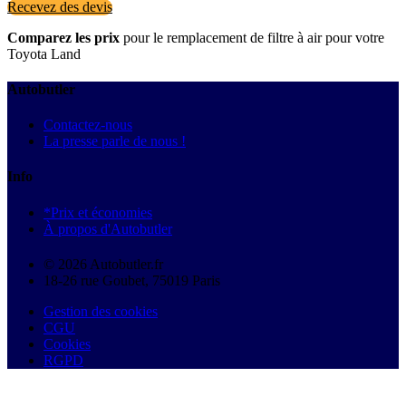
Recevez des devis
Comparez les prix
pour le remplacement de filtre à air pour votre
Toyota Land
Autobutler
Contactez-nous
La presse parle de nous !
Info
*Prix et économies
À propos d'Autobutler
© 2026 Autobutler.fr
18-26 rue Goubet, 75019 Paris
Gestion des cookies
CGU
Cookies
RGPD