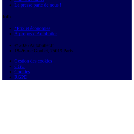
La presse parle de nous !
Info
*Prix et économies
À propos d'Autobutler
© 2026 Autobutler.fr
18-26 rue Goubet, 75019 Paris
Gestion des cookies
CGU
Cookies
RGPD