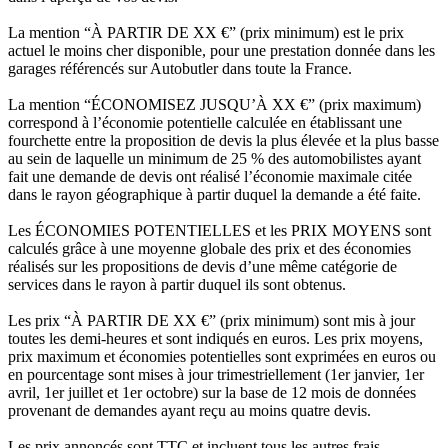
La mention “À PARTIR DE XX €” (prix minimum) est le prix
actuel le moins cher disponible, pour une prestation donnée dans les
garages référencés sur Autobutler dans toute la France.
La mention “ÉCONOMISEZ JUSQU’À XX €” (prix maximum)
correspond à l’économie potentielle calculée en établissant une
fourchette entre la proposition de devis la plus élevée et la plus basse
au sein de laquelle un minimum de 25 % des automobilistes ayant
fait une demande de devis ont réalisé l’économie maximale citée
dans le rayon géographique à partir duquel la demande a été faite.
Les ÉCONOMIES POTENTIELLES et les PRIX MOYENS sont
calculés grâce à une moyenne globale des prix et des économies
réalisés sur les propositions de devis d’une même catégorie de
services dans le rayon à partir duquel ils sont obtenus.
Les prix “À PARTIR DE XX €” (prix minimum) sont mis à jour
toutes les demi-heures et sont indiqués en euros. Les prix moyens,
prix maximum et économies potentielles sont exprimées en euros ou
en pourcentage sont mises à jour trimestriellement (1er janvier, 1er
avril, 1er juillet et 1er octobre) sur la base de 12 mois de données
provenant de demandes ayant reçu au moins quatre devis.
Les prix annoncés sont TTC et incluent tous les autres frais