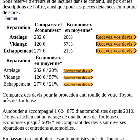
Sous réserve d'erreurs et de lacunes dans le contenu, les prix et les
descriptions de l'offre, ainsi que pour les pièces détachées en rupture
de stock.
Fermer
Comparez et
Économisez
Réparation
économisez*
en moyenne*
Attelage
232 €
20%
Recevez vos devis
Vidange
120 €
57%
Recevez vos devis
Échappement
277 €
21%
Recevez vos devis
Économisez
Réparation
en moyenne*
Attelage
232 € / 20%
Recevez vos devis
Vidange
120 € / 57%
Recevez vos devis
Échappement
277 € / 21%
Recevez vos devis
Comparez des devis pour la protection anti rouille de votre Toyota
près de Toulouse
Autobutler a accompagné 1 624 875 d’automobilistes depuis 2010.
Trouvez facilement un garage de qualité près de Toulouse et
économisez jusqu'à
50%
* en comparant des devis sur diverses
réparations et entretiens automobiles.
En passant par autobutler, les automobilistes près de Toulouse,