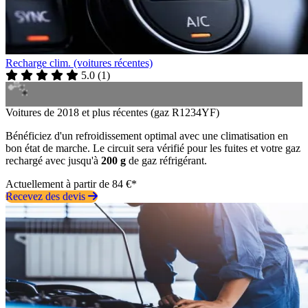
Recharge clim. (voitures récentes)
5.0
(
1
)
Voitures de 2018 et plus récentes (gaz R1234YF)
Bénéficiez d'un refroidissement optimal avec une climatisation en
bon état de marche. Le circuit sera vérifié pour les fuites et votre gaz
rechargé avec jusqu'à
200 g
de gaz réfrigérant.
Actuellement à partir de 84 €*
Recevez des devis