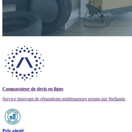
Comparateur de devis en ligne
Service innovant de réparations multimarques promu par Stellantis
Prix ajusté