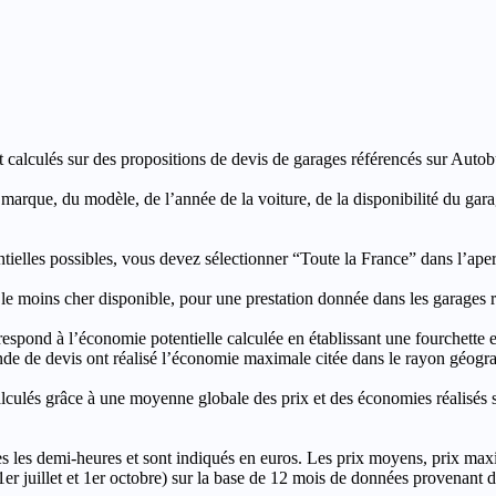
t calculés sur des propositions de devis de garages référencés sur Autobut
a marque, du modèle, de l’année de la voiture, de la disponibilité du ga
entielles possibles, vous devez sélectionner “Toute la France” dans l’ape
moins cher disponible, pour une prestation donnée dans les garages ré
’économie potentielle calculée en établissant une fourchette entre l
e de devis ont réalisé l’économie maximale citée dans le rayon géograp
e à une moyenne globale des prix et des économies réalisés sur le
les demi-heures et sont indiqués en euros. Les prix moyens, prix max
, 1er juillet et 1er octobre) sur la base de 12 mois de données provenan