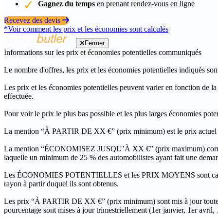
Gagnez du temps
en prenant rendez-vous en ligne
Recevez des devis
*Voir comment les prix et les économies sont calculés
Fermer
Informations sur les prix et économies potentielles communiqués
Le nombre d'offres, les prix et les économies potentielles indiqués son
Les prix et les économies potentielles peuvent varier en fonction de l
effectuée.
Pour voir le prix le plus bas possible et les plus larges économies pot
La mention “À PARTIR DE XX €” (prix minimum) est le prix actuel le 
La mention “ÉCONOMISEZ JUSQU’À XX €” (prix maximum) correspond à l
laquelle un minimum de 25 % des automobilistes ayant fait une demand
Les ÉCONOMIES POTENTIELLES et les PRIX MOYENS sont calculés grâc
rayon à partir duquel ils sont obtenus.
Les prix “À PARTIR DE XX €” (prix minimum) sont mis à jour toutes 
pourcentage sont mises à jour trimestriellement (1er janvier, 1er avril