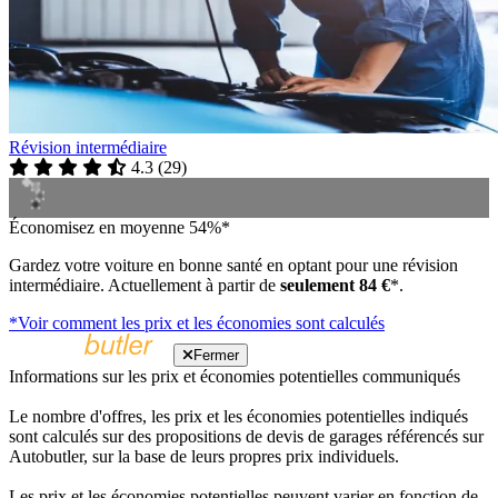
Révision intermédiaire
4.3
(
29
)
Économisez en moyenne 54%*
Gardez votre voiture en bonne santé en optant pour une révision
intermédiaire. Actuellement à partir de
seulement 84 €
*.
*Voir comment les prix et les économies sont calculés
Fermer
Informations sur les prix et économies potentielles communiqués
Le nombre d'offres, les prix et les économies potentielles indiqués
sont calculés sur des propositions de devis de garages référencés sur
Autobutler, sur la base de leurs propres prix individuels.
Les prix et les économies potentielles peuvent varier en fonction de