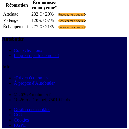
Économisez
Réparation
en moyenne*
Attelage
232 € / 20%
Recevez vos devis
Vidange
120 € / 57%
Recevez vos devis
Échappement
277 € / 21%
Recevez vos devis
Autobutler
Contactez-nous
La presse parle de nous !
Info
*Prix et économies
À propos d'Autobutler
© 2026 Autobutler.fr
18-26 rue Goubet, 75019 Paris
Gestion des cookies
CGU
Cookies
RGPD